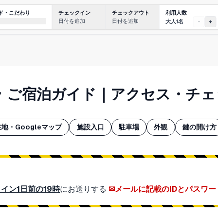
利用人数
ド・こだわり
チェックイン
チェックアウト
日付を追加
日付を追加
大人1名
-
+
ラ ご宿泊ガイド｜アクセス・チ
地・Googleマップ
施設入口
駐車場
外観
鍵の開け方
イン1日前の19時
にお送りする
メールに記載のIDとパスワー