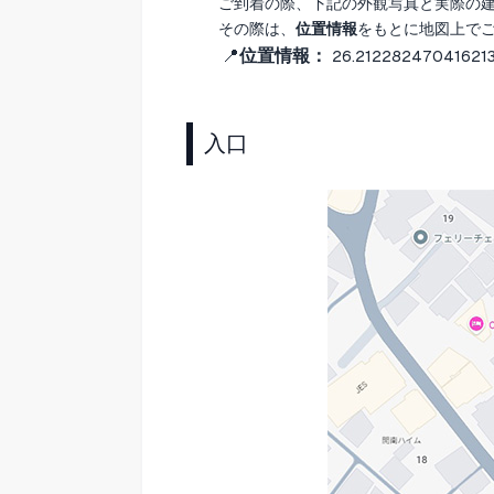
ご到着の際、下記の外観写真と実際の
その際は、
位置情報
をもとに地図上で
📍
位置情報：
26.212282470416213
入口