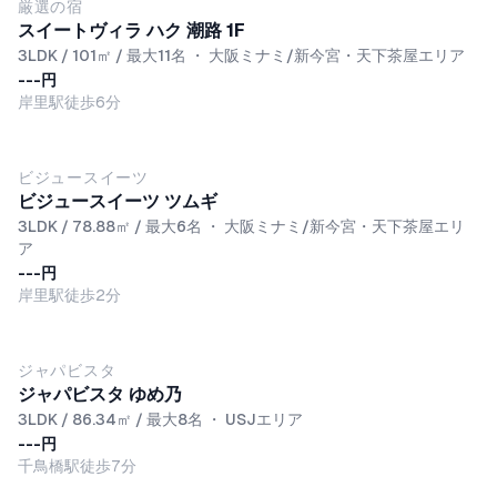
NEW
厳選の宿
スイートヴィラ ハク 潮路 1F
3LDK / 101㎡ / 最大11名
・
大阪ミナミ/新今宮・天下茶屋エリア
---円
岸里駅徒歩6分
ビジュースイーツ
ビジュースイーツ ツムギ
3LDK / 78.88㎡ / 最大6名
・
大阪ミナミ/新今宮・天下茶屋エリ
ア
---円
岸里駅徒歩2分
ジャパビスタ
ジャパビスタ ゆめ乃
3LDK / 86.34㎡ / 最大8名
・
USJエリア
---円
千鳥橋駅徒歩7分