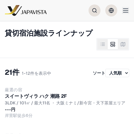
貸切宿泊施設ラインナップ
21件
ソート
1-12件を表示中
NEW
厳選の宿
スイートヴィラ ハク 潮路 2F
3LDK / 101㎡ / 最大11名
・
大阪ミナミ/新今宮・天下茶屋エリア
---円
岸里駅徒歩6分