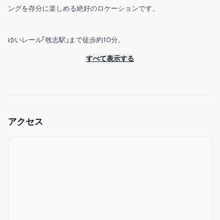
ングを存分に楽しめる絶好のロケーションです。
ゆいレール「牧志駅」まで徒歩約10分。
那覇空港からはモノレールで約20分と、沖縄観光の拠点として大
すべて表示する
変便利です。
◆特徴
国際通り徒歩7分の好立地
アクセス
商店街目の前
閑静なエリアに位置
2LDK・最大6名宿泊可能
ファミリーやグループ旅行に最適
室内フルリノベーション済
コンビニ徒歩2分以内