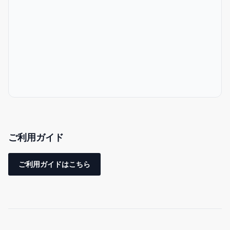
沖縄産直市場徒歩6分
調理道具完備
完全貸切
セルフチェックインシステムでストレスフリー
無料洗濯機（洗濯用洗剤付）
充実のアメニティ
（シャンプー、コンディショナー、ボディソープ、バスタオル、
スリッパ、歯ブラシ、コットン、綿棒、髭剃り）
ご利用ガイド
日本語・英語・中国語対応
高速Wi-Fi完備
ご利用ガイドはこちら