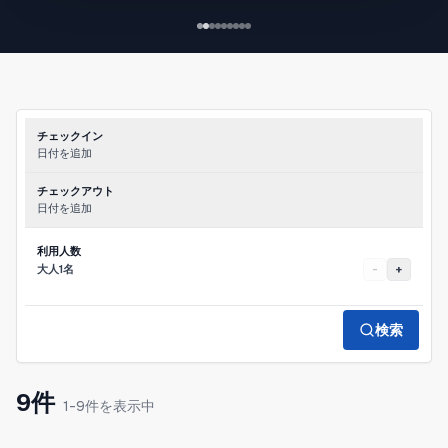
◆特徴
国際通り徒歩7分の好立地
商店街目の前
閑静なエリアに位置
2LDK・最大6名宿泊可能
ファミリーやグループ旅行に最適
チェックイン
室内フルリノベーション済
日付を追加
コンビニ徒歩2分以内
沖縄産直市場徒歩6分
チェックアウト
調理道具完備
日付を追加
完全貸
利用人数
大人1名
-
+
検索
9件
1-9件を表示中