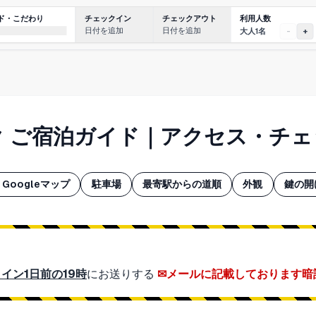
利用人数
ド・こだわり
チェックイン
チェックアウト
日付を追加
日付を追加
大人1名
-
+
ク ご宿泊ガイド｜アクセス・チ
Googleマップ
駐車場
最寄駅からの道順
外観
鍵の開
イン1日前の19時
にお送りする
メールに記載しております暗