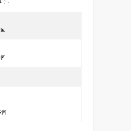
ます。
1回
1回
2回