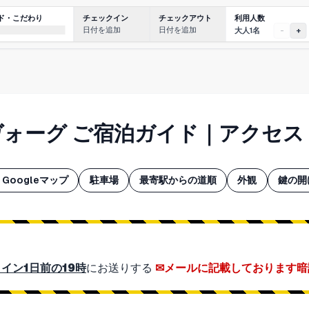
利用人数
ド・こだわり
チェックイン
チェックアウト
日付を追加
日付を追加
大人1名
-
+
ヴォーグ ご宿泊ガイド｜アクセ
Googleマップ
駐車場
最寄駅からの道順
外観
鍵の開
イン1日前の19時
にお送りする
メールに記載しております暗