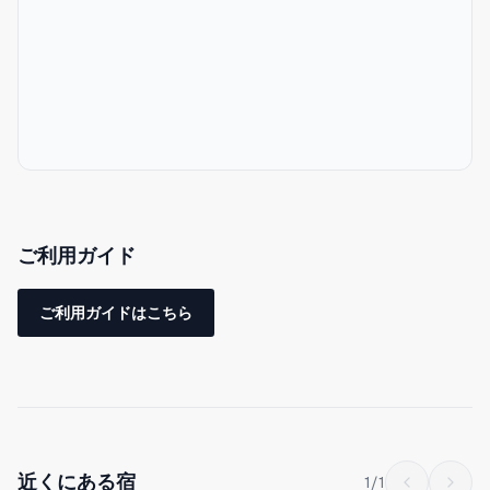
-無料洗濯機（無料の洗濯用洗剤付）
-充実のアメニティ（シャンプー、コンデショナー、ボディソー
プ、バスタオル、スリッパ、歯ブラシ、コットン、綿棒、髭剃
り）
-日本語・英語・中国語OK
-高速WiFI完備
ご利用ガイド
1DK30㎡のお部屋です。一部屋丸ごと貸切で、他のゲストとの共
有は一切ございません。
ご利用ガイドはこちら
海外ホテルのような洗練されたデザインのお部屋で、快適にお過
ごしいただけます。
玄関を入ると、キッチン＆ダイニングです。左手に洗面所、浴
室、トイレございます。
近くにある宿
1
/
1