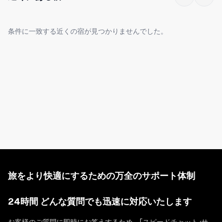
キッチンでは基本的な調理器具と調味料（塩・胡椒・オリーブオ
イル）がご自由にお使いいただけます。
条件に一致する近くの宿が見つかりませんでした。
奥の部屋がクイーンベッド1台の寝室です。ベッドは世界的な寝具
メーカー「シモンズ」を使用しております。
バルコニーに洗濯機がございます。
写真にも3D間取り図がございますので是非ご確認ください。
旅をより快適にするための万全のサポート体制
24時間 どんな質問でも迅速に対応いたします