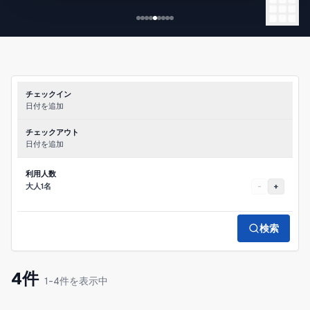
◆特徴
-閑静な住宅街にあるデザイナーズルーム
-1DKで最大2名宿泊可能
-最寄りの桜川駅まで徒歩3分
-徒歩5分圏内にスーパーとコ
チェックイン
日付を追加
チェックアウト
日付を追加
利用人数
大人1名
-
+
検索
4件
1-4件を表示中