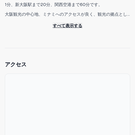
1分、新大阪駅まで20分、関西空港まで60分です。
大阪観光の中心地、ミナミへのアクセスが良く、観光の拠点とし
て最適です。
すべて表示する
お部屋は有名デザイナーによってデザインされ、居心地の良い空
間となっております。
◆特徴
アクセス
-閑静な住宅街にあるデザイナーズルーム
-1DKで最大2名宿泊可能
-最寄りの桜川駅まで徒歩3分
-徒歩5分圏内にスーパーとコンビニ
-調理道具完備
-完全貸し切り
-セルフチェックインシステム