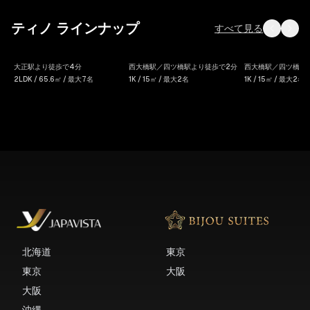
ティノ ラインナップ
すべて見る
Tino Mizuki
Tino Anastasia
Tino Anastas
大正駅より徒歩で4分
西大橋駅／四ツ橋駅より徒歩で2分
西大橋駅／四ツ橋駅
#101
#205
2LDK / 65.6㎡ / 最大7名
1K / 15㎡ / 最大2名
1K / 15㎡ / 最大2名
北海道
東京
東京
大阪
大阪