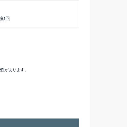
換1回
能性
があります。