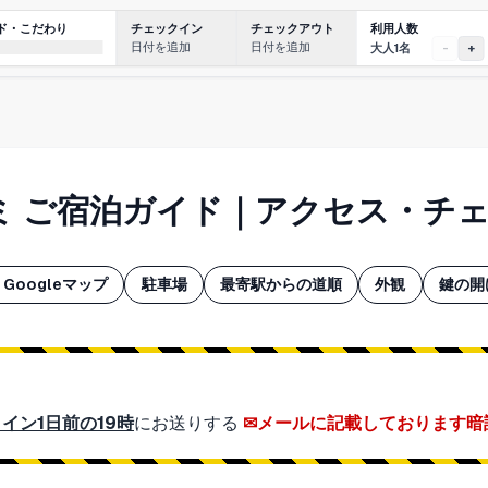
利用人数
ド・こだわり
チェックイン
チェックアウト
日付を追加
日付を追加
大人1名
-
+
ナミ ご宿泊ガイド｜アクセス・チ
Googleマップ
駐車場
最寄駅からの道順
外観
鍵の開
イン1日前の19時
にお送りする
メールに記載しております暗