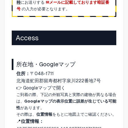
時
にお送りする
メールに記載しております暗証番
号
の入力が必要となります。
Access
所在地・Googleマップ
住所：
〒048-1711
北海道虻田郡留寿都村字泉川222番地7号
👉
Googleマップで開く
ご到着の際、下記の外観写真と実際の建物が異なる場合
は、
Googleマップの表示位置に誤差が生じている可能
性
があります。
その際は、
位置情報
をもとに地図上でご確認ください。
📍
位置情報：