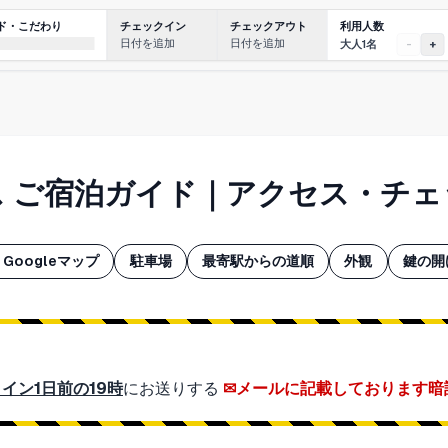
利用人数
ド・こだわり
チェックイン
チェックアウト
日付を追加
日付を追加
大人1名
-
+
ス ご宿泊ガイド｜アクセス・チ
Googleマップ
駐車場
最寄駅からの道順
外観
鍵の開
イン1日前の19時
にお送りする
メールに記載しております暗