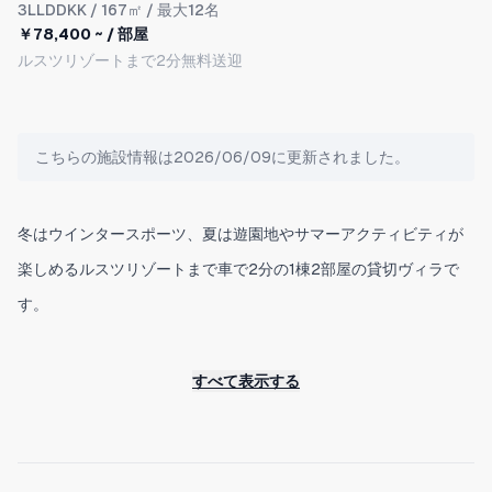
3LLDDKK
/ 167㎡ / 最大12名
￥78,400 ~ / 部屋
ルスツリゾートまで2分無料送迎
こちらの施設情報は2026/06/09に更新されました。
冬はウインタースポーツ、夏は遊園地やサマーアクティビティが
楽しめるルスツリゾートまで車で2分の1棟2部屋の貸切ヴィラで
す。
札幌や新千歳空港からルスツリゾートまではバスや車で90-120分
すべて表示する
です。
バスでお越しのお客様はルスツリゾート⇔当施設間は無料送迎い
たしますので是非ご利用ください。