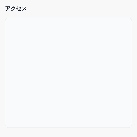
アクセス
車で2分のルスツリゾート周辺にコンビニ、飲食店が複数ございま
す。
-1寝室とLDKスペース
-コンビニとレストランエリアまで車で2分
-ご夕食は系列店の焼肉牛牛まで無料送迎有
-調理道具完備
-完全貸し切り
-客室内でのご夕食提供可
-セルフチェックインシステムでストレスフリー
-無料洗濯機（無料の洗濯用洗剤付）
-充実のアメニティ（シャンプー、コンデショナー、ボディソー
プ、バスタオル、スリッパ、歯ブラシ、コットン、綿棒、髭剃