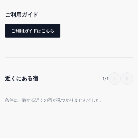
り）
ご利用ガイド
-日本語・英語・中国語OK
-高速WiFI完備
ご利用ガイドはこちら
-無料駐車スペースあり
1LDK72㎡の広々としたお部屋です。
今まで最も少ない方で2人、最も多い方で4人の方にご宿泊いただ
いております。
近くにある宿
1
/
1
玄関を入ると広々としたリビング＆ダイニング、カウンター式の
条件に一致する近くの宿が見つかりませんでした。
キッチンがございます。
リビングからは雄大な自然が望むことができ、ソファやハンギン
グチェアでくつろぎながらゆっくりと静かな時間をお過ごしいた
だけます。