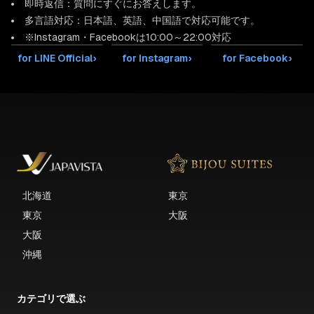
即時返信：質問にすぐにお答えします。
ベッドルームの窓からも額縁に切り取ったような景色を眺めるこ
多言語対応：日本語、英語、中国語で対応可能です。
とができます。
※Instagram・Facebookは10:00～22:00対応
for LINE Official
›
for Instagram
›
for Facebook
›
またベッドサイドにはコンセントとUSB-A・USB-Cの充電用のポ
ートがございます。
140cm幅のダブルベッドを２つ横に繋げることで幅280cmのハリ
ウッドツインタイプにしており、小さなお子様でもご安心してご
利用いただけます。
キッチン奥の扉の奥には、ドラム式洗濯機、ウォシュレット付き
北海道
東京
東京
大阪
トイレがございます。
大阪
沖縄
また、リビング横に大きな窓のついた半露天の展望風呂がござい
ます。夏は大自然、冬は雪景色をお楽しみになりながらご入浴し
カテゴリで選ぶ
ていただけます。シャワーにはミラブルのシャワーヘッドを使用