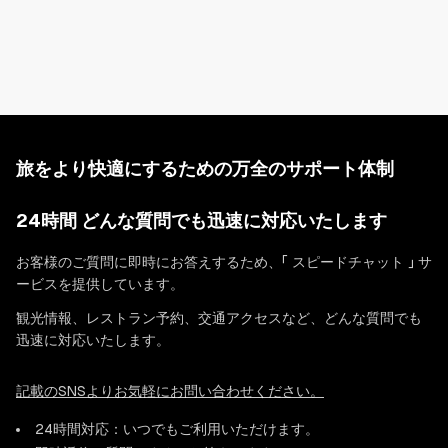
夏はバルコニーのチェアに座るとより近くに自然を感じることが
でき、ウィンターシーズンはバルコニーに設置してある専用の間
接照明が長い夜の雪景色を幻想的にライトアップします。
カウンター式のキッチンには基本的な調理器具や食器に加え、炊
旅をより快適にするための万全のサポート体制
飯器・スムージーミキサー・電気ケトル・コーヒーマシン・カク
テルシェーカーセット・オーブンレンジも完備しております。カ
24時間 どんな質問でも迅速に対応いたします
クテルレシピもございますので、是非ご活用ください。
お客様のご質問に即時にお答えするため、「 スピードチャット 」 サ
ービスを提供しています。
また出張シェフサービス・ケータリング・ご夕食の配達・BBQも
観光情報、レストラン予約、交通アクセスなど、どんな質問でも
迅速に対応いたします。
手配可能です。時期により提供可能なサービスが変わるので事前
にお問合せください。
記載のSNSよりお気軽にお問い合わせください。
24時間対応：いつでもご利用いただけます。
リビングの奥がダブルベッド2台の寝室です。