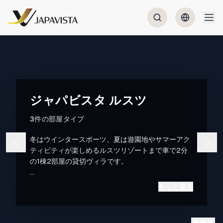
ジャパビスタ ルスツ
3件の部屋タイプ
冬はウインタースポーツ、夏は遊園地やサマーアク
ティビティが楽しめるルスツリゾートまで車で2分
の1棟2部屋の貸切ヴィラです。
札幌や新千歳空港からルスツリゾートまではバスや
もっと見る
車で90-120分です。
バスでお越しのお客様はルスツリゾート⇔当施設間
は無料送迎いたしますので是非ご利用ください。