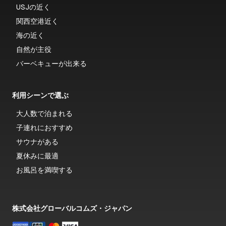
USJの近く
しております。
関西空港近く
洗面所にはダイソンのヘアドライヤーやヘアアイロン、乾燥機能
海の近く
付きのドラム型洗濯機をご用意しています。洗濯洗剤もご自由に
自然が主役
お使いいただけるので最小限の荷物でお越しください。
バーベキューが出来る
写真に間取り図がございますので是非ご確認ください。
利用シーンで選ぶ
大人数で泊まれる
子連れにおすすめ
サウナがある
夏休みに最適
お風呂を満喫する
株式会社グローバルコムズ・ジャパン