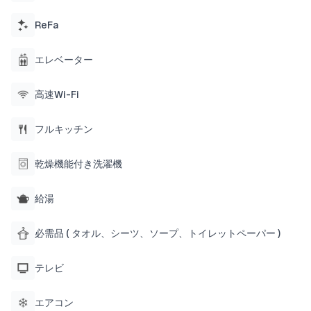
ております。
ReFa
今まで最も少ない方で2人、最も多い方で6人の方
にご宿泊いただいています。
エレベーター
玄関を入って左側の廊下を進むと、設備の整った
キッチンとトイレが2室あります。キッチンには基
高速Wi-Fi
本的な調理器具と調味料（塩・胡椒・オリーブオ
イル）を完備しておりますので自由にお楽しみく
フルキッチン
ださい。
玄関の正面に進むと6人掛けの広々としたダイニン
乾燥機能付き洗濯機
グテーブルがあり、皆様でお食事をお楽しみいた
だくことができます。
奥には広々としたリビングスペースがございます
給湯
のでテレビを見ながらくつろいでいただくことが
可能です。
必需品 ( タオル、シーツ、ソープ、トイレットペーパー )
リビングの隣に並ぶ扉は、シングルベッド2台の寝
室が2つ、ダブルベッド1台の寝室が1つあり、個々
テレビ
のプライベートスペースを確保して宿泊ができま
す。
エアコン