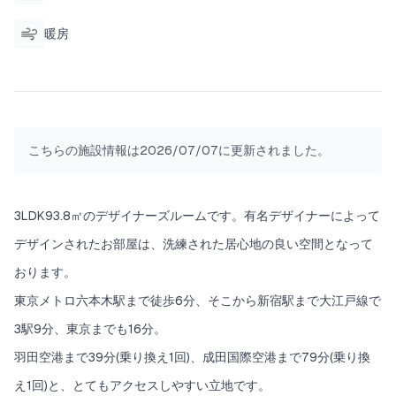
お部屋の入り口付近には脱衣所、シャワールーム
が2つあり、大人数でも快適にご利用いただけま
暖房
す。シャワールームにはPOLAのシャンプー＆トリ
ートメント・ボディソープ・アメニティ、脱衣所
にReFaのドライヤーとヘアアイロン2種をご用意
しております。
全てのベッドは、世界的に信頼されている寝具メ
こちらの施設情報は2026/07/07に更新されました。
ーカー「シモンズ」の製品を厳選し、提供しておりま
す。寝心地の良さと品質にこだわり、ご滞在をよ
り快適なものにいたします。
3LDK93.8㎡のデザイナーズルームです。有名デザイナーによって
デザインされたお部屋は、洗練された居心地の良い空間となって
広々としたお部屋はファミリー、団体、グループ
におすすめで長期滞在も可能です。
おります。
写真にも3D図面がございますので是非ご確認くだ
東京メトロ六本木駅まで徒歩6分、そこから新宿駅まで大江戸線で
さい。
3駅9分、東京までも16分。
羽田空港まで39分(乗り換え1回)、成田国際空港まで79分(乗り換
え1回)と、とてもアクセスしやすい立地です。