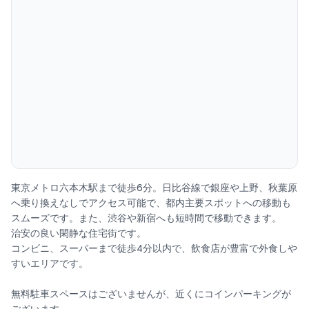
-高速WiFI完備
3LDK93.8㎡の広々とした民泊施設です。グリーンを基調としたシ
ンプルで居心地の良い空間になっております。
今まで最も少ない方で2人、最も多い方で6人の方にご宿泊いただ
いています。
玄関を入って左側の廊下を進むと、設備の整ったキッチンとトイ
東京メトロ六本木駅まで徒歩6分。日比谷線で銀座や上野、秋葉原
レが2室あります。キッチンには基本的な調理器具と調味料（塩・
へ乗り換えなしでアクセス可能で、都内主要スポットへの移動も
胡椒・オリーブオイル）を完備しておりますので自由にお楽しみ
スムーズです。また、渋谷や新宿へも短時間で移動できます。
治安の良い閑静な住宅街です。
ください。
コンビニ、スーパーまで徒歩4分以内で、飲食店が豊富で外食しや
玄関の正面に進むと6人掛けの広々としたダイニングテーブルがあ
すいエリアです。
り、皆様でお食事をお楽しみいただくことができます。
無料駐車スペースはございませんが、近くにコインパーキングが
奥には広々としたリビングスペースがございますのでテレビを見