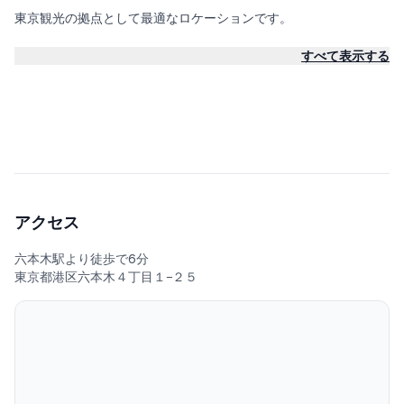
東京観光の拠点として最適なロケーションです。
すべて表示する
◆特徴
-新宿駅、東京駅へのアクセス良好
-閑静な住宅街
-コンビニ、スーパー徒歩4分以内
-調理道具完備
-完全貸し切り
アクセス
-セルフチェックインシステムでストレスフリー
六本木駅より徒歩で6分
東京都港区六本木４丁目１−２５
-無料洗濯機（乾燥機能付き・無料の洗濯用洗剤付き）
-充実のアメニティ（シャンプー、コンデショナー、ボディソー
プ、バスタオル、スリッパ、歯ブラシ、コットン、綿棒、髭剃
り）
-日本語・英語・中国語OK