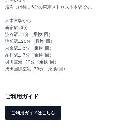
ございます。
ながらくつろいでいただくことが可能です。
最寄りは徒歩6分の東京メトロ六本木駅です。
リビングの隣に並ぶ扉は、シングルベッド2台の寝室が2つ、ダブ
六本木駅から
ルベッド1台の寝室が1つあり、個々のプライベートスペースを確
新宿駅...9分
渋谷駅...11分（乗換1回）
保して宿泊ができます。
池袋駅...26分（乗換1回）
東京駅...16分（乗換1回）
品川駅...17分（乗換1回）
お部屋の入り口付近には脱衣所、シャワールームが2つあり、大人
羽田空港...39分（乗換1回）
数でも快適にご利用いただけます。シャワールームにはPOLAのシ
成田国際空港...79分（乗換1回）
ャンプー＆トリートメント・ボディソープ・アメニティ、脱衣所
にReFaのドライヤーとヘアアイロン2種をご用意しております。
ご利用ガイド
全てのベッドは、世界的に信頼されている寝具メーカー「シモン
ご利用ガイドはこちら
ズ」の製品を厳選し、提供しております。寝心地の良さと品質にこ
だわり、ご滞在をより快適なものにいたします。