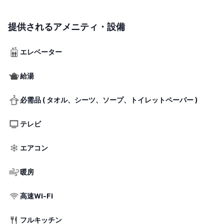
広々としたお部屋はファミリー、団体、グループにおすすめで長
提供されるアメニティ・設備
期滞在も可能です。
写真にも3D図面がございますので是非ご確認ください。
エレベーター
給湯
必需品 ( タオル、シーツ、ソープ、トイレットペーパー )
テレビ
エアコン
暖房
高速Wi-Fi
フルキッチン