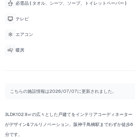
必需品 ( タオル、シーツ、ソープ、トイレットペーパー )
ご用意しております。
テレビ
◆2階に関して
階段を上がると4つの扉があります。
エアコン
左手前の扉はトイレです。
暖房
その隣のお部屋は和室のお部屋になっており、布
団を2組敷くことが出来ます。廊下を抜けた先にあ
るお部屋にはダブルベッド２台をご用意しており
ます。
一番奥のお部屋はシングルベッド2台の寝室。こち
らのお部屋には専用のシャワールームがあり、完
こちらの施設情報は2026/07/07に更新されました。
全プライベートでお寛ぎいただけます。
全てのベッドは、世界的に信頼されている寝具メ
ーカー「シモンズ」の製品を厳選し、提供しておりま
3LDK102.9㎡の広々とした戸建てをインテリアコーディネーター
す。寝心地の良さと品質にこだわり、ご滞在をよ
り快適なものにいたします。
がデザイン&フルリノベーション。阪神千鳥橋駅までわずか徒歩6
分です。
広々とした戸建てはファミリー、団体、グループ