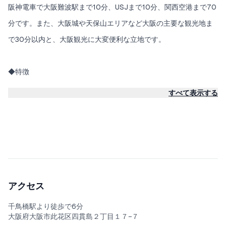
におすすめで長期滞在も可能です。
阪神電車で大阪難波駅まで10分、USJまで10分、関西空港まで70
写真にも3D図面がございますので是非ご確認くだ
分です。また、大阪城や天保山エリアなど大阪の主要な観光地ま
さい。
で30分以内と、大阪観光に大変便利な立地です。
◆特徴
-閑静な住宅街
すべて表示する
-3LDKで最大10名宿泊可能
-難波、関空、通天閣、黒門市場、京都に簡単アクセス
-室内フルリノベーション済
-コンビニ・スーパー徒歩10分以内
-調理道具完備
-完全貸し切り
アクセス
-セルフチェックインシステムでストレスフリー
千鳥橋駅より徒歩で6分
大阪府大阪市此花区四貫島２丁目１７−７
-無料洗濯機（乾燥機能付き・無料の洗濯用洗剤付き）