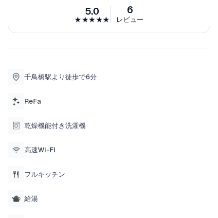
た雰囲気の、居心地の良い空間になっておりま
6
5.0
す。
★★★★★
レビュー
今まで最も少ない方で2人、最も多い方で10人の方
にご宿泊いただいています。
◆1階に関して
玄関を入ってすぐ左手の扉をあけると、手前にト
千鳥橋駅より徒歩で6分
イレ、正面には広々としたリビングスペースが広
がり、大きめのソファでゆったりとくつろぐこと
が出来ます。その奥には掘り炬燵があり、皆様で
ReFa
お食事を楽しんでいただけます。
リビングの奥にはキッチンスペースがあり、基本
乾燥機能付き洗濯機
的な調理器具と調味料（塩・胡椒・オリーブオイ
ル）を完備しておりますので自由にお楽しみくだ
高速Wi-Fi
さい。
キッチンスペースを抜けると脱衣所、バスルーム
フルキッチン
があり、ゆったりとしたバスタブで充実したバス
タイムをお楽しみいただけます。POLAのシャンプ
給湯
ー＆トリートメント・ボディソープ・アメニティ
脱衣所にReFaのドライヤーとヘアアイロン2種を