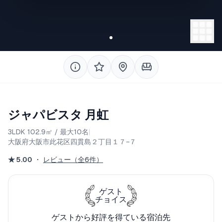
◆特徴
-閑静な住宅街
-3LDKで最大10名宿泊可能
-難波、関空、通天閣、黒門市場、京都に簡単アク
セス
-室内フルリノベーション済
-コンビニ・スーパー徒歩10分以内
-調理道具完備
-完全貸し切り
ジャパビスタ 月虹
-セルフチェックインシステムでストレスフリー
-無料洗濯機（乾燥機能付き・無料の洗濯用洗剤付
3LDK
102.9
㎡
/
最大10名
|
き）
大阪府大阪市此花区四貫島２丁目１７−７
-充実のアメニティ（シャンプー、コンデショナ
ー、ボディソープ、バスタオル、スリッパ、歯ブ
★
5.00
・
レビュー（全6件）
ラシ、コットン、綿棒、髭剃り）
-日本語・英語・中国語OK
ゲスト
-高速WiFI完備
チョイス
3LDK102.9㎡の広々とした戸建てです。落ち着い
ゲストから好評を得ている宿泊先