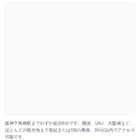
-充実のアメニティ（シャンプー、コンデショナー、ボディソー
プ、バスタオル、スリッパ、歯ブラシ、コットン、綿棒、髭剃
り）
-日本語・英語・中国語OK
-高速WiFI完備
3LDK102.9㎡の広々とした戸建てです。落ち着いた雰囲気の、居
心地の良い空間になっております。
今まで最も少ない方で2人、最も多い方で10人の方にご宿泊いた
だいています。
◆1階に関して
阪神千鳥橋駅までわずか徒歩6分です。難波、USJ、大阪城など、
玄関を入ってすぐ左手の扉をあけると、手前にトイレ、正面には
ほとんどの観光地まで直結または1回の乗換、30分以内でアクセス
広々としたリビングスペースが広がり、大きめのソファでゆった
可能です。