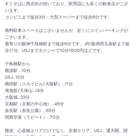
すぐそばに商店街が続いており、駅周辺にも多くの飲食店がござ
りとくつろぐことが出来ます。その奥には掘り炬燵があり、皆様
います。
でお食事を楽しんでいただけます。
コンビニまで徒歩3分・大型スーパーまで徒歩8分です。
リビングの奥にはキッチンスペースがあり、基本的な調理器具と
無料駐車スペースはございませんが、近くにコインパーキングが
調味料（塩・胡椒・オリーブオイル）を完備しておりますので自
ございます。
由にお楽しみください。
最寄りの阪神千鳥橋駅まで徒歩6分です、JR/阪神西九条駅まで徒
歩17分、USJまでタクシーで10分1500円ほどです。
キッチンスペースを抜けると脱衣所、バスルームがあり、ゆった
千鳥橋駅から
難波駅 ...10分
りとしたバスタブで充実したバスタイムをお楽しみいただけま
USJ...10分
す。POLAのシャンプー＆トリートメント・ボディソープ・アメニ
梅田駅（スカイビル/大阪駅）...11分
海遊館/天保山...14分
ティ脱衣所にReFaのドライヤーとヘアアイロン2種をご用意して
大阪城...23分
おります。
京都駅（京都の中心地）...45分
奈良駅（奈良公園）...55分
関西空港（ラピート）...70分
◆2階に関して
難波、心斎橋エリアだけでなく、京都エリア、USJ、通天閣、関