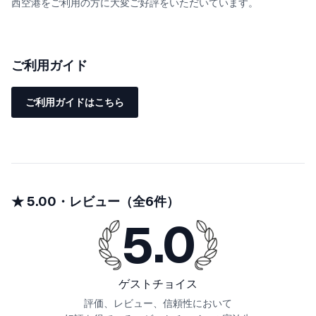
西空港をご利用の方に大変ご好評をいただいています。
階段を上がると4つの扉があります。
左手前の扉はトイレです。
ご利用ガイド
その隣のお部屋は和室のお部屋になっており、布団を2組敷くこと
が出来ます。廊下を抜けた先にあるお部屋にはダブルベッド２台
ご利用ガイドはこちら
をご用意しております。
一番奥のお部屋はシングルベッド2台の寝室。こちらのお部屋には
専用のシャワールームがあり、完全プライベートでお寛ぎいただ
けます。
★ 5.00・レビュー（全6件）
全てのベッドは、世界的に信頼されている寝具メーカー「シモン
5.0
ズ」の製品を厳選し、提供しております。寝心地の良さと品質にこ
だわり、ご滞在をより快適なものにいたします。
ゲストチョイス
評価、レビュー、信頼性において
広々とした戸建てはファミリー、団体、グループにおすすめで長