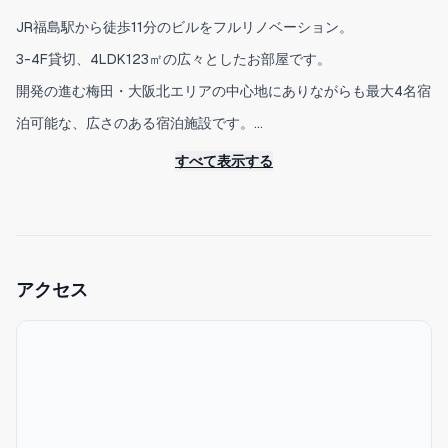
JR福島駅から徒歩11分のビルをフルリノベーション。
3-4F貸切、4LDK123㎡の広々としたお部屋です。
開発の進む梅田・大阪北エリアの中心地にありながらも最大4名宿
泊可能な、広さのある宿泊施設です。
開放的なフロアで、非日常をお楽しみください。
すべて表示する
最寄駅のJR福島駅周辺はグルメの街として有名で、様々な人気の
飲食店が夜遅くまで営業しております。
関西空港へは関空バスが直通しており、またJRからはUSJ、難
波、京都、など関西の主要観光地へ簡単にアクセス可能です。
アクセス
■特徴
-閑静な住宅街
-シングルベッド4台、寝室1室
-JR福島駅から徒歩11分