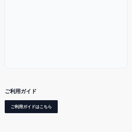
-スカイビルまで徒歩5分
-調理道具完備
-完全貸し切り
-セルフチェックインシステム
-無料洗濯機（無料の洗濯用洗剤付）
-充実のアメニティ（シャンプー、コンデショナー、ボディソー
プ、バスタオル、スリッパ、歯ブラシ、コットン、綿棒、髭剃
り）
-日本語・英語・中国語OK
ご利用ガイド
-全室に高速WiFI完備
ご利用ガイドはこちら
広くて開放的なフロア。今まで最も少ない方で2人、最も多い方で
12人の方にご宿泊いただいております。