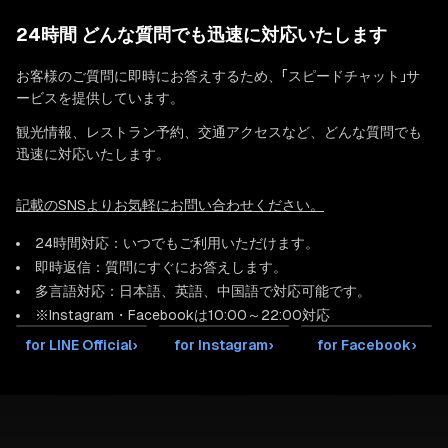
24時間 どんな質問でも迅速に対応いたします
◆4階
お客様のご質問に即時にお答えするため、「スピードチャット」サ
4階に上がると、洗面所とトイレがございます。3階と4階に1つず
ービスを提供しています。
つあるので、忙しい朝に身支度で混雑することもありません。
観光情報、レストラン予約、交通アクセスなど、どんな質問でも
迅速に対応いたします。
そしてダブルベッド2台の寝室と、ダブルベッド1台の寝室が2室ご
ざいます。
記載のSNSよりお気軽にお問い合わせください。
24時間対応：いつでもご利用いただけます。
ベッドは世界的な寝具メーカー「シモンズベッド」を使用している
即時返信：質問にすぐにお答えします。
ので、旅の疲れを癒すことができます。
多言語対応：日本語、英語、中国語で対応可能です。
写真にも3D間取り図がございますので是非ご確認ください。
※Instagram・Facebookは10:00～22:00対応
for LINE Official
›
for Instagram
›
for Facebook
›