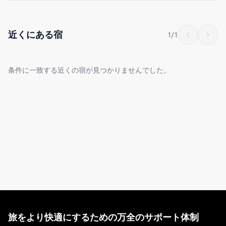
◆3階
ビルの入口を入って階段で3階に上がります。3階の入口を入る
近くにある宿
1
/
1
と、リビング＆ダイニングスペースが広がります。
ダイニングテーブルに、ソファとハンギングチェア、テレビ、
条件に一致する近くの宿が見つかりませんでした。
Bluetoothスピーカーがございます。
その奥がキッチンです。キッチン周りは完備されていて、調理器
具と調味料（塩・胡椒・オリーブオイル）はご自由にお使いいた
だけます。
奥に進むと右手の棚にヘアアイロン（ストレートとカール）、ヘ
アドライヤー、コーヒーマシン、カクテルシェイカーセットと充
実したアメニティが備わっております。
そして廊下に沿って浴室、洗面所、洗濯機、トイレがございま
す。
旅をより快適にするための万全のサポート体制
1番奥がダブルベッド2台の寝室です。