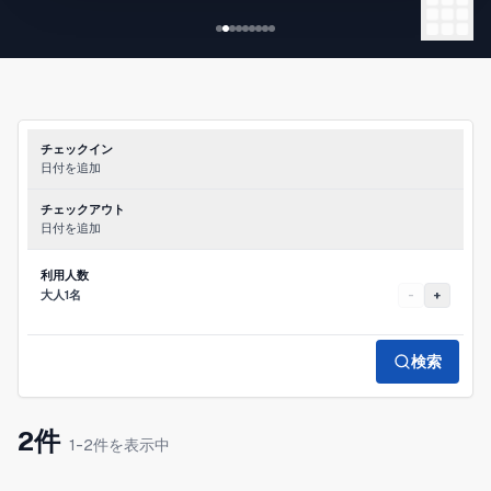
様々な人気の飲食店が夜遅くまで営業しておりま
す。
関西空港へは関空バスが直通しており、またJRから
はUSJ、難波、京都、など関西の主要観光地
チェックイン
日付を追加
チェックアウト
日付を追加
利用人数
大人1名
-
+
検索
2件
1-2件を表示中