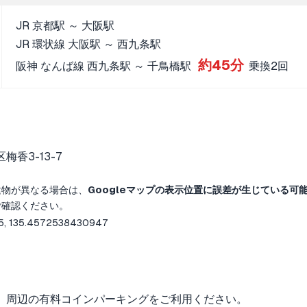
JR 京都駅 ～ 大阪駅
JR 環状線 大阪駅 ～ 西九条駅
約45分
阪神 なんば線 西九条駅 ～ 千鳥橋駅
乗換2回
香3-13-7
建物が異なる場合は、
Googleマップの表示位置に誤差が生じている可
ご確認ください。
5, 135.4572538430947
。周辺の有料コインパーキングをご利用ください。