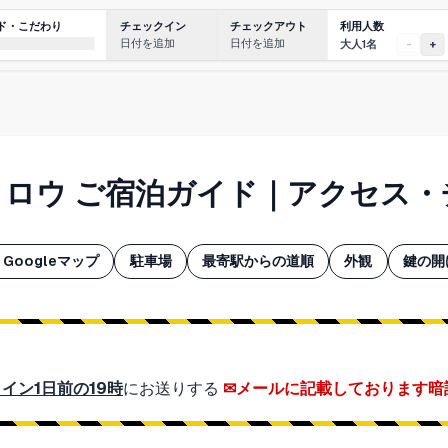
利用人数
ド・こだわり
チェックイン
チェックアウト
日付を追加
日付を追加
大人1名
-
+
メロウ ご宿泊ガイド｜アクセス
Googleマップ
駐車場
最寄駅からの道順
外観
鍵の開
イン1日前の19時
にお送りする
メールに記載しております暗