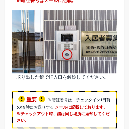
※暗証番号はメールに記載。
取り出した鍵で1F入口を解錠してください。
重要
※暗証番号は、
チェックイン1日前
の19時
にお送りする
メールに記載しております。
※チェックアウト時、鍵は同じ場所に返却してくだ
さい。