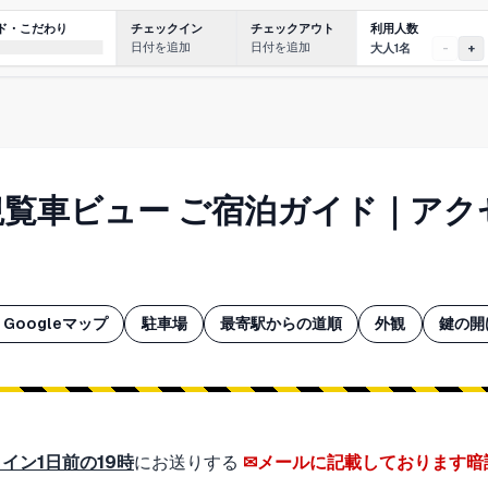
利用人数
ド・こだわり
チェックイン
チェックアウト
日付を追加
日付を追加
大人1名
-
+
観覧車ビュー ご宿泊ガイド｜ア
Googleマップ
駐車場
最寄駅からの道順
外観
鍵の開
イン1日前の19時
にお送りする
メールに記載しております暗