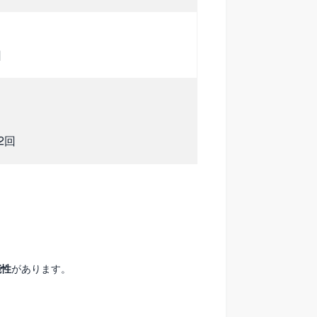
回
2回
能性
があります。