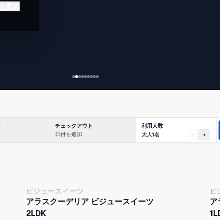
と見る
地の良
利用人数
ン
チェックアウト
日付を追加
大人1名
-
+
ビジュースイーツ
ビ
アラスクーデリア ビジュースイーツ
ア
2LDK
1L