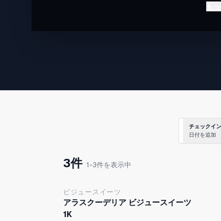
として最適です。
もっ
お部屋は有名デザイナーによってデザインされ、居心
い空間となっております。
◆特徴
-閑静な住宅街にあるデザイナーズルーム
-徒歩5分圏内にスーパーとコンビニ
-調理道具完備
-完全貸し切り
-セルフチェックインシステム
-無料
チェックイ
日付を追加
3件
1-3件を表示中
ビジュースイーツ
アラスクーデリア ビジュースイーツ
1K