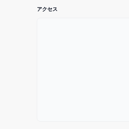
-調理道具完備
アクセス
-完全貸し切り
-セルフチェックインシステム
-無料洗濯機（無料の洗濯用洗剤付）
-充実のアメニティ（シャンプー、コンデショナー
-日本語・英語・中国語OK
-高速WiFI完備
2LDK63㎡のお部屋です。一部屋丸ごと貸切で、
木のぬくもりと間接照明の柔らかい光で、居心地
今まで最も少ない方で2人、最も多い方で8人の方
玄関を入ると、左手に洗面所、トイレ、洗濯機、
右手にはシャワー室、もう一つトイレがございま