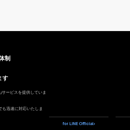
体制
ます
」サービスを提供していま
でも迅速に対応いたしま
for LINE Official
›