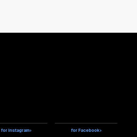
for Instagram
›
for Facebook
›