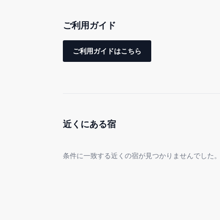
ご利用ガイド
廊下の正面のお部屋がダブルベッド2台の寝室です
右手奥にすすむと、広々としたダイニング＆キッ
ご利用ガイドはこちら
キッチンでは基本的な調理器具と調味料（塩・胡
ダイニング左手はリビングルームです。ソファベッ
ダイニングの奥はダブルベッド1台の寝室です。
ベッドは世界的な寝具メーカー「シモンズ」を使用
近くにある宿
写真にも3D間取り図がございますので是非ご確認
条件に一致する近くの宿が見つかりませんでした