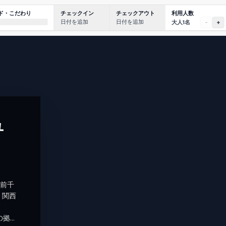
利用人数
ド・こだわり
チェックイン
チェックアウト
日付を追加
日付を追加
大人1名
-
+
ュ
ム前千
、関西
の拠点