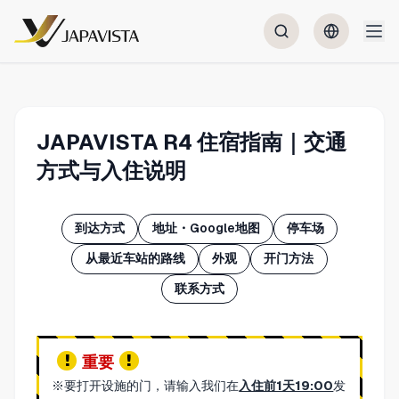
JAPAVISTA R4 住宿指南｜交通
方式与入住说明
到达方式
地址・Google地图
停车场
从最近车站的路线
外观
开门方法
联系方式
重要
※要打开设施的门，请输入我们在
入住前1天19:00
发