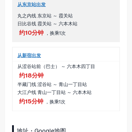
从东京站出发
丸之内线 东京站 ～ 霞关站
日比谷线 霞关站 ～ 六本木站
约10分钟
，换乘1次
从新宿出发
从涩谷站前（巴士） ～ 六本木四丁目
约18分钟
半藏门线 涩谷站 ～ 青山一丁目站
大江户线 青山一丁目站 ～ 六本木站
约15分钟
，换乘1次
地址・Google地图