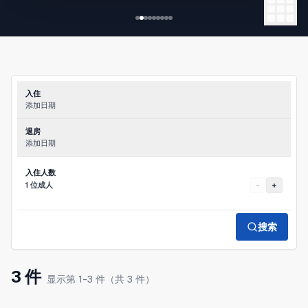
◆特点
- 前往新宿站、东京站的交通便利
- 安静的住宅区
- 便利店、超市步行4分钟以内
- 配齐烹饪用具
- 全场独享（整套出租）
入住
-
添加日期
退房
添加日期
入住人数
1 位成人
-
+
搜索
3 件
显示第 1-3 件（共 3 件）