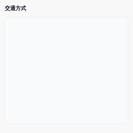
◆特点
交通方式
- 前往新宿站、东京站的交通便利
- 安静的住宅区
- 便利店、超市步行4分钟以内
- 配齐烹饪用具
- 全场独享（整套出租）
- 无压力的自助入住系统
- 免费洗衣机（带烘干功能，并提供免费洗衣液）
- 充足的洗漱用品（洗发水、护发素、沐浴露、浴巾、拖鞋、牙
刷、化妆棉、耳棒、剃须刀）
- 可使用日语、英语、中文
- 提供高速Wi-Fi
这是一间宽敞的93.8㎡ 3LDK民宿，整体以绿色为基调，简洁且舒