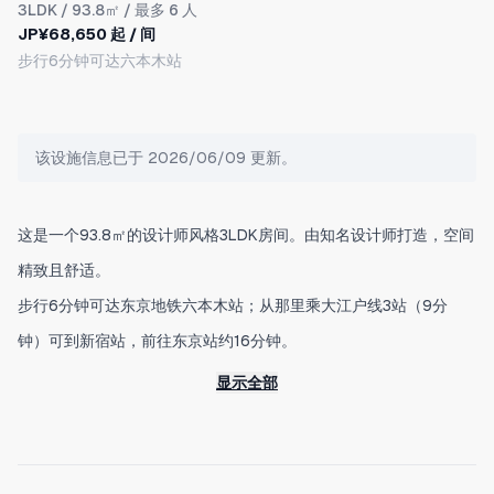
3LDK
/ 93.8㎡ / 最多 6 人
JP¥68,650 起 / 间
步行6分钟可达六本木站
该设施信息已于 2026/06/09 更新。
这是一个93.8㎡的设计师风格3LDK房间。由知名设计师打造，空间
精致且舒适。
步行6分钟可达东京地铁六本木站；从那里乘大江户线3站（9分
钟）可到新宿站，前往东京站约16分钟。
前往羽田机场约39分钟（换乘1次），成田国际机场约79分钟（换
显示全部
乘1次），交通非常便利。
是作为东京观光据点的理想位置。