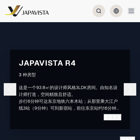
JAPAVISTA R4
3 种房型
这是一个93.8㎡的设计师风格3LDK房间。由知名设
计师打造，空间精致且舒适。
步行6分钟可达东京地铁六本木站；从那里乘大江户
线3站（9分钟）可到新宿站，前往东京站约16分钟。
前往羽田机场约39分钟（换乘1次），成田国际机场
查看更多
约79分钟（换乘1次），交通非常便利。
是作为东京观光据点的理想位置。