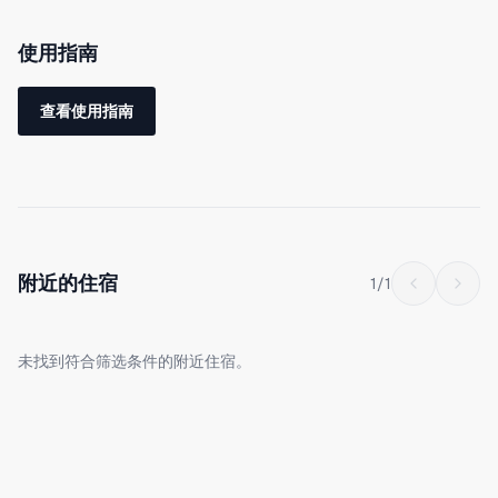
适。
使用指南
迄今为止，入住人数最少为2人，最多为6人。
查看使用指南
从玄关进入后左侧的走廊有设备齐全的厨房和两间厕所。厨房备有
基本的烹饪器具和调味料（盐、胡椒、橄榄油），可自由使用。
玄关正前方有一张可容纳6人的宽敞餐桌，供大家享用餐食。
更深处有宽敞的客厅空间，可一边看电视一边放松休息。
客厅旁的门通往两间各配两张单人床的卧室和一间配有一张双人床
附近的住宿
1
/
1
的卧室，保证每位客人都有独立的私人空间。
未找到符合筛选条件的附近住宿。
房门入口附近设有更衣区和两间淋浴间，即使是较大人数也能舒适
使用。淋浴间配有POLA的洗发水与护发素、沐浴露及个人用品；更
衣区配备ReFa的吹风机和两种发夹板/造型器具。