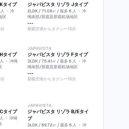
 Kタイプ
ジャパビスタ リゾラ Jタイプ
6 人
・
冲
2LDK / 71.08㎡ / 最多 6 人
・
冲
地区
绳南部/那霸及那霸机场地区
---
5分
那覇空港からタクシー15分
NEW
JAPAVISTA
 Hタイプ
ジャパビスタ リゾラ Fタイプ
 人
・
冲绳
3LDK / 75.41㎡ / 最多 6 人
・
冲
区
绳南部/那霸及那霸机场地区
---
5分
那覇空港からタクシー15分
JAPAVISTA
 Cタイプ
ジャパビスタ リゾラ B/Eタイ
 人
・
冲绳
プ
区
3LDK / 69.72㎡ / 最多 6 人
・
冲