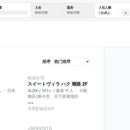
入住人数
诺
入住
退房
添加日期
添加日期
1 位成人
-
+
排序
NEW
精选住宿
スイートヴィラ ハク 潮路 2F
人
・
日本
3LDK / 101㎡ / 最多 11 人
・
大阪
南区/新今宫、天下茶屋地区
---
岸里駅徒歩6分
NEW
JAPAVISTA