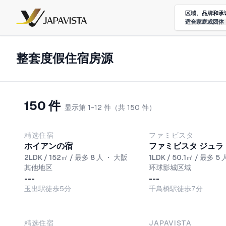
区域、品牌和承
适合家庭或团体
整套度假住宿房源
150 件
显示第 1-12 件（共 150 件）
NEW
精选住宿
ファミビスタ
ホイアンの宿
ファミビスタ ジュラ
2LDK / 152㎡ / 最多 8 人
・
大阪
1LDK / 50.1㎡ / 最多 5 
其他地区
环球影城区域
---
---
玉出駅徒歩5分
千鳥橋駅徒歩7分
NEW
NEW
精选住宿
JAPAVISTA