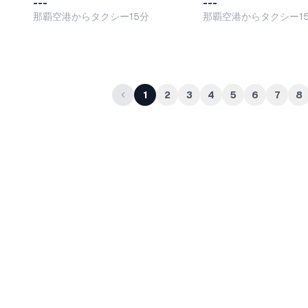
---
---
那覇空港からタクシー15分
那覇空港からタクシー1
1
2
3
4
5
6
7
8