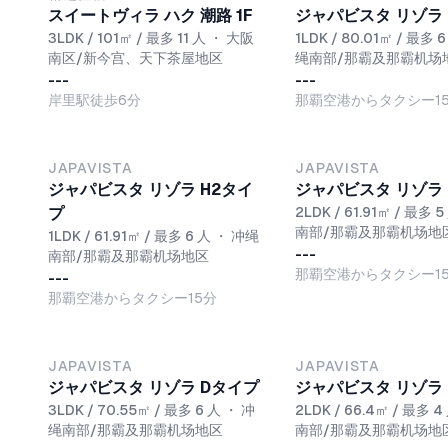
スイートヴィラ ハク 潮路 1F
ジャパビスタ リゾラ
3LDK / 101㎡ / 最多 11 人
・
大阪
1LDK / 80.01㎡ / 最多 
南区/新今宫、天下茶屋地区
绳南部/那霸及那霸机场
---
---
岸里駅徒歩6分
那覇空港からタクシー1
NEW
NEW
JAPAVISTA
JAPAVISTA
ジャパビスタ リゾラ H2タイ
ジャパビスタ リゾラ
プ
2LDK / 61.91㎡ / 最多 5
南部/那霸及那霸机场地
1LDK / 61.91㎡ / 最多 6 人
・
冲绳
---
南部/那霸及那霸机场地区
那覇空港からタクシー1
---
那覇空港からタクシー15分
JAPAVISTA
JAPAVISTA
ジャパビスタ リゾラ Dタイプ
ジャパビスタ リゾラ
3LDK / 70.55㎡ / 最多 6 人
・
冲
2LDK / 66.4㎡ / 最多 4
绳南部/那霸及那霸机场地区
南部/那霸及那霸机场地