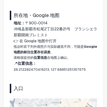
所在地・Google 地图
地址：
〒900-0014
冲绳县那覇市松尾2丁目22番21号 ブランシエラ
那覇開南プレミスト
👉
在 Google 地图中打开
抵达时若下列外观照片与实际建筑不同，可能是
Google
地图的标注位置存在误差
。
请根据提供的
位置信息
在地图上确认。
📍
位置信息：
26.212282470416213, 127.68851251357675
入口