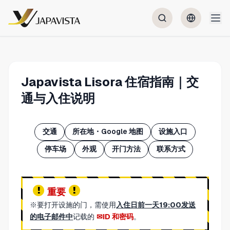
Japavista Lisora 住宿指南｜交
通与入住说明
交通
所在地・Google 地图
设施入口
停车场
外观
开门方法
联系方式
重要
※要打开设施的门，需使用
入住日前一天19:00发送
的电子邮件中
记载的
ID 和密码
。