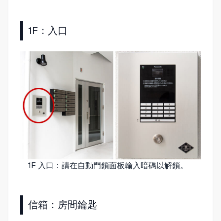
1F：入口
1F 入口：請在自動門鎖面板輸入暗碼以解鎖。
信箱：房間鑰匙