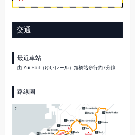
交通
最近車站
由 Yui Rail（ゆいレール）旭橋站步行約7分鐘
路線圖