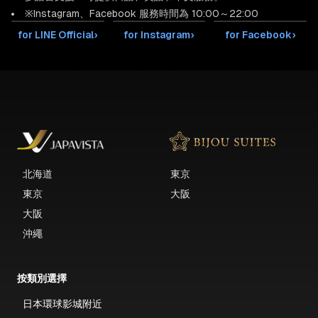
※Instagram、Facebook 服務時間為 10:00～22:00
住宿資訊
for LINE Official
›
for Instagram
›
for Facebook
›
・套房公寓 28㎡
・電梯
・雙人床
可依人數追加床寢套數
・廚房
・浴室（浴室與廁所分離）
・陽台
北海道
東京
東京
大阪
大阪
▽ 盥洗與設備
沖繩
・電視
・冷氣
按類別選擇
・花灑（ReFa）
日本環球影城附近
・吹風機（ReFa）