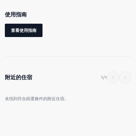
住宿一樓有可品嚐沖繩料理的餐廳！
使用指南
＜ 房間概要 ＞
查看使用指南
・免費 Wi‑Fi
・Fire TV Stick
※請使用您自己的帳號登入
・2 張單人床
・電視
附近的住宿
1
/
1
・冷氣
・熨斗
未找到符合篩選條件的附近住宿。
・廚房
・電鍋
・冰箱
・微波爐