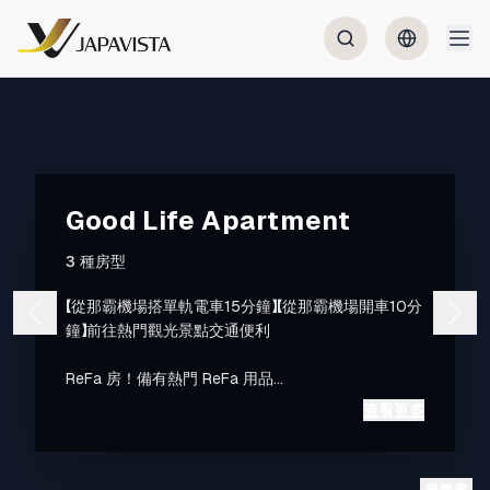
Good Life Apartment
3 種房型
【從那霸機場搭單軌電車15分鐘】【從那霸機場開車10分
鐘】前往熱門觀光景點交通便利
ReFa 房！備有熱門 ReFa 用品
・ReFa 產品（洗髮精、護髮素、沐浴乳、花灑、吹
查看更多
風機、離子夾）
◆ 單軌旭橋站 步行5分鐘