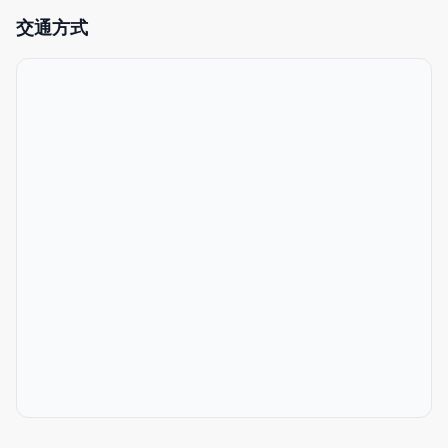
◆ 旭橋、那霸巴士總站 步行8分鐘
交通方式
→ Umikaji Terrace（海風露台）
→ 沖繩美麗海水族館（Churaumi Aquarium）
→ 泊いゆまち（Tomari 漁市）
→ DMM かりゆし 水族館
→ 豐崎海濱公園 / Chura SUN 海灘
◆ 波上宮 步行15分鐘
◆ 波之上海灘 步行15分鐘
◆ 國際通 步行5分鐘
▽ 附近 ▽
多家便利商店
牛排館
Street Kart Okinawa（街道卡丁車）