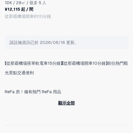
1DK
/ 28㎡ / 最多 5 人
¥12,115 起 / 間
從那霸機場開車約10分鐘
該設施資訊已於 2026/06/16 更新。
【從那霸機場搭單軌電車15分鐘】【從那霸機場開車10分鐘】前往熱門觀
光景點交通便利
ReFa 房！備有熱門 ReFa 用品
・ReFa 產品（洗髮精、護髮素、沐浴乳、花灑、吹風機、離子夾）
顯示全部
◆ 單軌旭橋站 步行5分鐘
→ 首里城 等