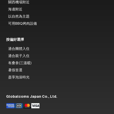
關西機場附近
・離子夾（ReFa）
海邊附近
・洗髮精、護髮素（ReFa）
以自然為主題
・沐浴乳（ReFa）
可用BBQ烤肉設備
・洗衣機
・烘乾機
按偏好選擇
・冰箱
適合團體入住
・微波爐
適合親子入住
・廚房用具
有桑拿(三溫暖)
暑假首選
・電鍋
盡享泡澡時光
・熱水壺
・馬克杯
・浴巾
Globalcoms Japan Co., Ltd.
・毛巾
*不提供額外毛巾。