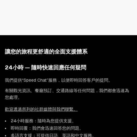
・浴室
・浴缸
・淋浴
・洗髮精
・護髮素
讓您的旅程更舒適的全面支援體系
・沐浴乳
・洗手乳
24小時 — 隨時快速回應任何疑問
・浴巾
我們提供“Speed Chat”服務，以便即時回答客戶的提問。
・毛巾
有關觀光資訊、餐廳預訂、交通路線等任何問題，我們都會迅速為
・吹風機
您處理。
・免治馬桶
歡迎透過所列的社群媒體與我們聯繫。
・洗衣機
24小時服務：隨時為您提供支援。
・洗衣精
即時回覆：我們會迅速回答您的問題。
・烘乾機
多語言支援：可提供日語、英語和中文服務。