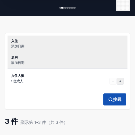
→ 首里城 等
◆ 旭橋、那霸巴士總站 步行8分鐘
→ Umikaji Terrace（海風露台）
→ 沖繩美麗海水族館（Churaumi Aquarium）
→ 泊いゆまち（Tomari 漁市）
→ DMM か
入住
添加日期
退房
添加日期
入住人數
1 位成人
-
+
搜尋
3 件
顯示第 1-3 件（共 3 件）