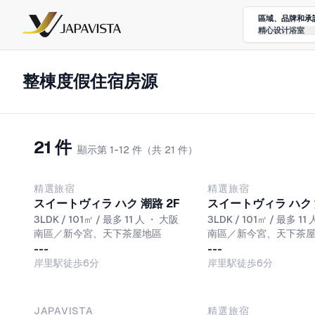
區域、品牌和承
精心设计浴室
整棟度假住宿房源
21 件
顯示第 1-12 件（共 21 件）
NEW
NEW
精選旅宿
精選旅宿
スイートヴィラ ハク 潮路 2F
スイートヴィラ ハク 
3LDK / 101㎡ / 最多 11 人
・
大阪
3LDK / 101㎡ / 最多 11 
南區／新今宮、天下茶屋地區
南區／新今宮、天下茶
---
---
岸里駅徒歩6分
岸里駅徒歩6分
JAPAVISTA
精選旅宿