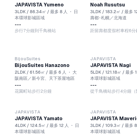
JAPAVISTA Yumeno
Noah Rusutsu
3LDK / 86.34㎡ / 最多 8 人
・
日
3LDK / 183.2㎡ / 最多 1
本環球影城區域
壽都･札幌／北海道
---
---
步行7分鐘到千鳥橋站
距留壽都度假村車程6分
BijouSuites
JAPAVISTA
BijouSuites Hanazono
JAPAVISTA Nagi
2LDK / 61.56㎡ / 最多 6 人
・
大
5LDK / 121.18㎡ / 最多 
阪南區／新今宮、天下茶屋地區
本環球影城區域
---
---
花園町站步行2分鐘
從千鳥橋站步行4分鐘（
JAPAVISTA
JAPAVISTA
JAPAVISTA Yamato
JAPAVISTA Maver
4LDK / 124.5㎡ / 最多 12 人
・
日
3LDK / 109.3㎡ / 最多 
本環球影城區域
本環球影城區域