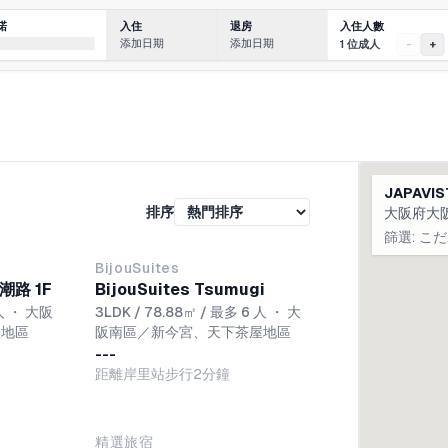
入住人數
諾
入住
退房
添加日期
添加日期
1 位成人
-
+
JAPAVIS
排序
大阪府大
篩選
:
こだ
BijouSuites
潮路 1F
BijouSuites Tsumugi
人
・
大阪
3LDK / 78.88㎡ / 最多 6 人
・
大
屋地區
阪南區／新今宮、天下茶屋地區
---
距離岸里站步行2分鐘
精選旅宿