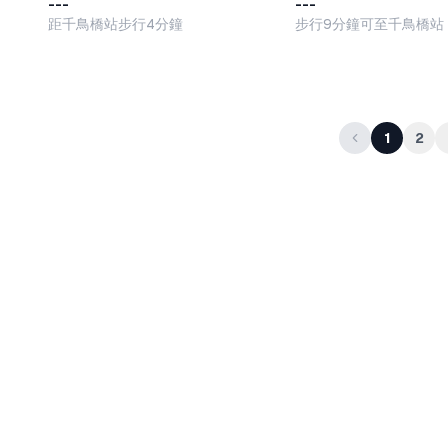
---
---
距千鳥橋站步行4分鐘
步行9分鐘可至千鳥橋站
1
2