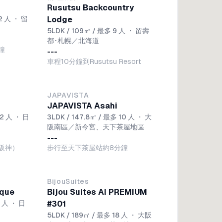
Rusutsu Backcountry
2 人
・
留
Lodge
5LDK / 109㎡ / 最多 9 人
・
留壽
都･札幌／北海道
鐘
---
車程10分鐘到Rusutsu Resort
JAPAVISTA
JAPAVISTA Asahi
12 人
・
日
3LDK / 147.8㎡ / 最多 10 人
・
大
阪南區／新今宮、天下茶屋地區
---
阪神）
步行至天下茶屋站約8分鐘
BijouSuites
ique
Bijou Suites AI PREMIUM
8 人
・
日
#301
5LDK / 189㎡ / 最多 18 人
・
大阪