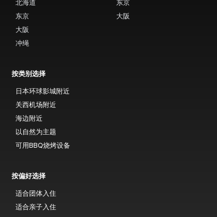
北海道
东京
东京
大阪
大阪
冲绳
按类别选择
日本环球影城附近
关西机场附近
海边附近
以自然为主题
可用BBQ烧烤设备
按偏好选择
适合团体入住
适合亲子入住