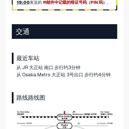
19:00
发送的
邮件中记载的暗证号码（PIN 码）
。
交通
最近车站
从 JR 大正站 南口 步行约3分钟
从 Osaka Metro 大正站 3号出口 步行约4分钟
路线路线图