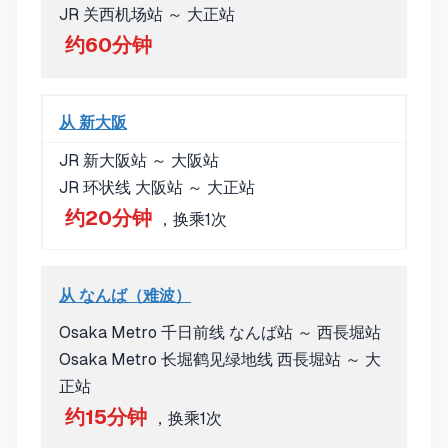
JR 关西机场站 ～ 大正站
约60分钟
从 新大阪
JR 新大阪站 ～ 大阪站
JR 环状线 大阪站 ～ 大正站
约20分钟
，换乘1次
从 なんば（难波）
Osaka Metro 千日前线 なんば站 ～ 西長堀站
Osaka Metro 长堀鹤见绿地线 西長堀站 ～ 大
正站
约15分钟
，换乘1次