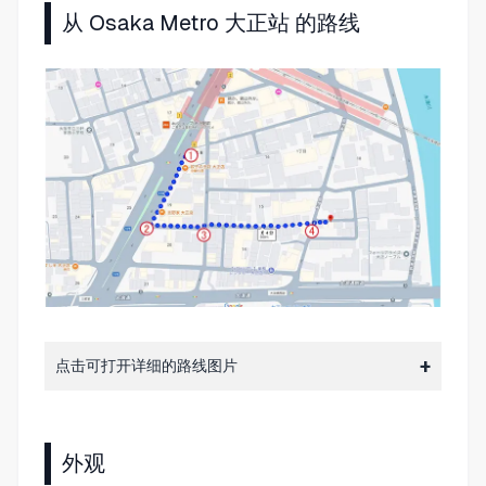
从 Osaka Metro 大正站 的路线
点击可打开详细的路线图片
外观