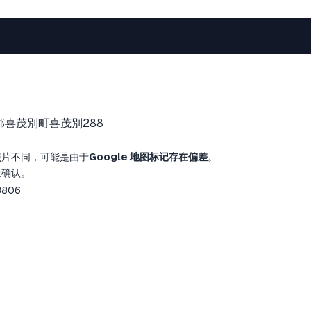
郡喜茂別町喜茂別288
照片不同，可能是由于
Google 地图标记存在偏差
。
上确认。
8806