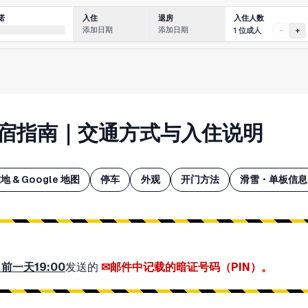
入住人数
诺
入住
退房
添加日期
添加日期
1 位成人
-
+
Go! 住宿指南｜交通方式与入住说明
地 & Google 地图
停车
外观
开门方法
滑雪・单板信息
前一天19:00
发送的
邮件中记载的暗证号码（PIN）。