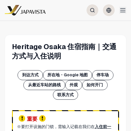
Heritage Osaka 住宿指南｜交通
方式与入住说明
到达方式
所在地・Google 地图
停车场
从最近车站的路线
外观
如何开门
联系方式
重要
※要打开设施的门锁，需输入记载在我们在
入住前一