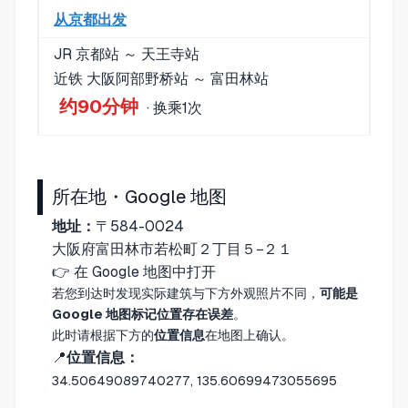
从京都出发
JR 京都站 ～ 天王寺站
近铁 大阪阿部野桥站 ～ 富田林站
约90分钟
· 换乘1次
所在地・Google 地图
地址：
〒584-0024
大阪府富田林市若松町２丁目５−２１
👉
在 Google 地图中打开
若您到达时发现实际建筑与下方外观照片不同，
可能是
Google 地图标记位置存在误差
。
此时请根据下方的
位置信息
在地图上确认。
📍
位置信息：
34.50649089740277, 135.60699473055695