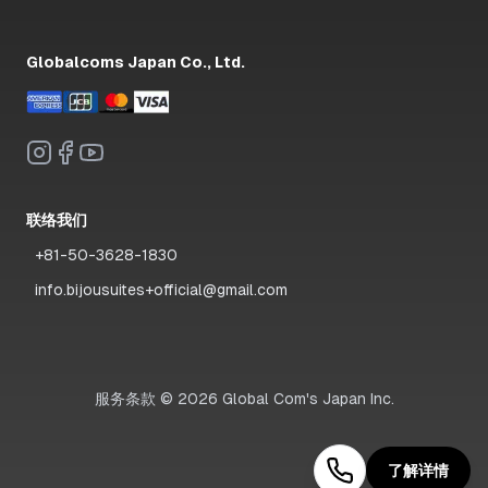
Globalcoms Japan Co., Ltd.
联络我们
+81-50-3628-1830
info.bijousuites+official@gmail.com
服务条款
©
2026
Global Com's Japan Inc.
了解详情