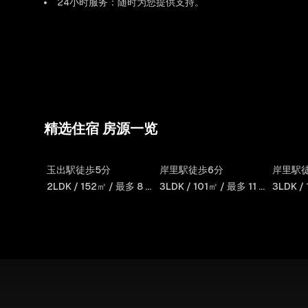
24小时服务：随时为您提供支持。
精选住宿 房源一览
House
SWEET
玉出駅徒歩5分
岸里駅徒歩6分
岸里駅
Hoi An
VILLA HAKU Shioji
VILLA
2LDK / 152㎡ / 最多 8 人
3LDK / 101㎡ / 最多 11 人
2F