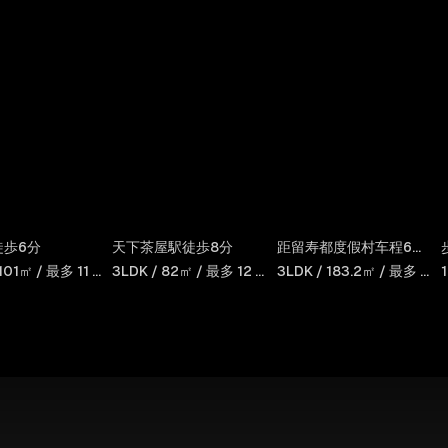
SWEET
SWEET
Noah Rusutsu
徒歩6分
天下茶屋駅徒歩8分
距留寿都度假村车程6分钟
 HAKU Shioji
VILLA HAKU
3LDK / 101㎡ / 最多 11 人
3LDK / 82㎡ / 最多 12 人
3LDK / 183.2㎡ / 最多 12 人
1F
Shoutenshita