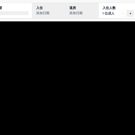
入住人数
诺
入住
退房
添加日期
添加日期
1 位成人
-
+