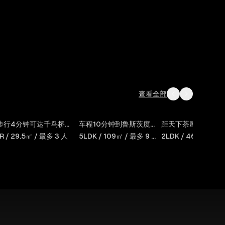
查看全部
Jadecourt
Rusutsu
AI Annex
步行4分钟可达千鸟桥站（阪神）
车程10分钟到鲁斯茨度假村
距天下茶屋站步行2
Shikanjima
Backcountry
1R / 29.5㎡ / 最多 3 人
5LDK / 109㎡ / 最多 9 人
2LDK / 46㎡ / 最多
Lodge