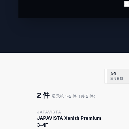
设施旁边有便利店，步行范围内还有超市以及具有日本
查
寺庙等。
步行4分钟可达大阪地铁四天王寺前夕阳丘站。从夕阳
大阪地铁到难波站约8分钟，前往关西机场约60分钟。
气的天王寺一带（包括阿倍野HARUKAS、天王寺动物
天阁）仅一站，步行约15分钟。到梅田
入住
添加日期
2 件
显示第 1-2 件（共 2 件）
JAPAVISTA
JAPAVISTA Xenith Premium
3-4F