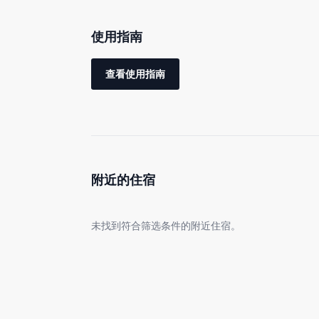
房型为宽敞的5LLDDKK格局。从3楼玄关进入，
使用指南
查看使用指南
玄关左侧有厕所，里面为第一间卧室，配备两张大号
附近的住宿
沿客厅内楼梯上楼，右侧为主卧。主卧设有宽敞沙发
未找到符合筛选条件的附近住宿。
关于床品，我们精选并提供全球信赖的寝具品牌“Si