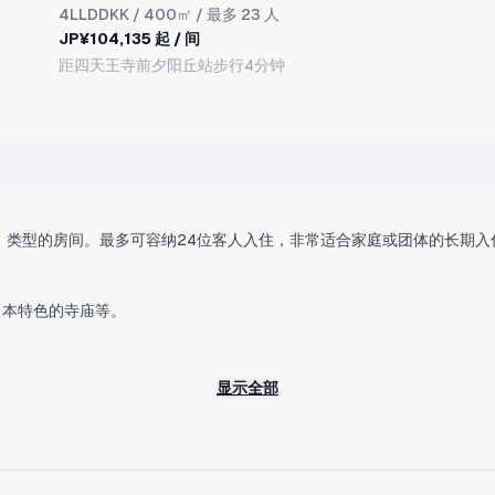
4LLDDKK
/ 400㎡ / 最多 23 人
JP¥104,135 起 / 间
距四天王寺前夕阳丘站步行4分钟
丘站乘大阪地铁到难波站约8分钟，前往关西机场约60分钟。前往人气的
显示全部