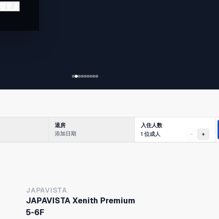
特色的
看更多
丘站乘
前往人
园、通
入住人数
退房
添加日期
1 位成人
-
+
JAPAVISTA
JAPAVISTA Xenith Premium
5-6F