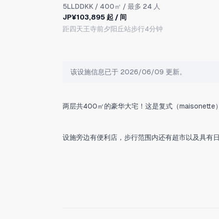
5LLDDKK
/ 400㎡ / 最多 24 人
JP¥103,895 起 / 间
距四天王寺前夕阳丘站步行4分钟
该设施信息已于 2026/06/09 更新。
步行4分钟可达大阪地铁四天王寺前夕阳丘站。从夕阳