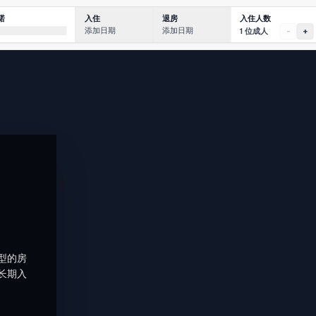
入住人数
诺
入住
退房
添加日期
添加日期
1 位成人
-
+
类型的房
长期入