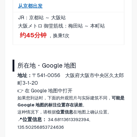
从京都出发
JR：京都站 ～ 大阪站
大阪メトロ 御堂筋线：梅田站 ～ 本町站
约45分钟
，换乘1次
所在地・Google 地图
地址：
〒541-0056 大阪府大阪市中央区久太郎
町3-1-20
👉
在 Google 地图中打开
如果您到达时，下面的外观照片与实际建筑不同，
可能是
Google 地图的标注位置存在误差
。
这种情况下，请根据
位置信息
在地图上确认位置。
📍
位置信息：
34.68113613392394,
135.50256853724636