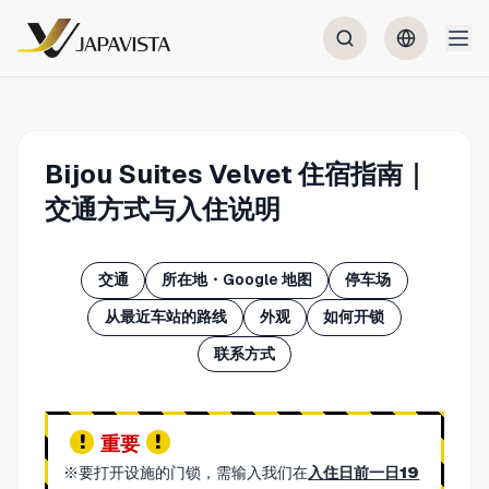
Bijou Suites Velvet 住宿指南｜
交通方式与入住说明
交通
所在地・Google 地图
停车场
从最近车站的路线
外观
如何开锁
联系方式
重要
※要打开设施的门锁，需输入我们在
入住日前一日19