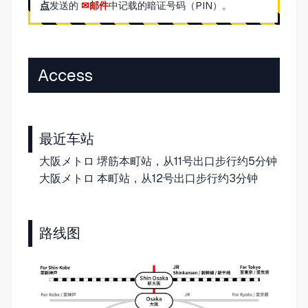
点
发送的
邮件
中记载的暗证号码（PIN）。
Access
最近车站
大阪メトロ 堺筋本町站，从11号出口步行约5分钟
大阪メトロ 本町站，从12号出口步行约3分钟
路线图