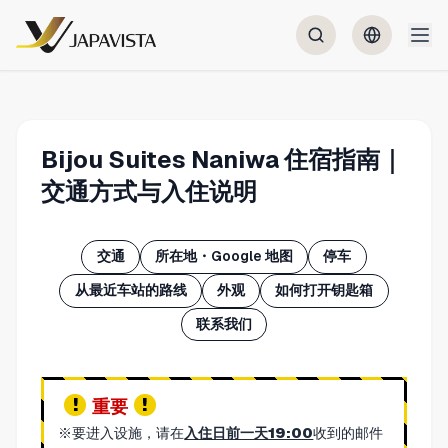
Bijou Suites Naniwa 住宿指南｜
交通方式与入住说明
交通
所在地・Google 地图
停车
从最近车站的路线
外观
如何打开钥匙箱
联系我们
重要
※要进入设施，请在
入住日前一天19:00
收到的邮件