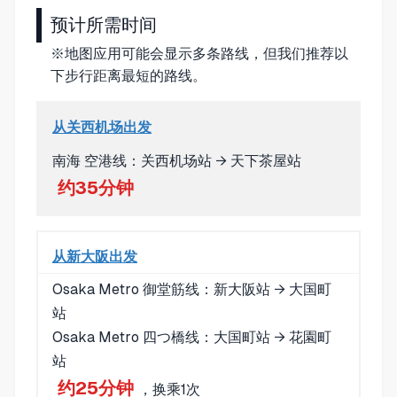
预计所需时间
※地图应用可能会显示多条路线，但我们推荐以
下步行距离最短的路线。
从关西机场出发
南海 空港线：关西机场站 → 天下茶屋站
约35分钟
从新大阪出发
Osaka Metro 御堂筋线：新大阪站 → 大国町
站
Osaka Metro 四つ橋线：大国町站 → 花園町
站
约25分钟
，换乘1次