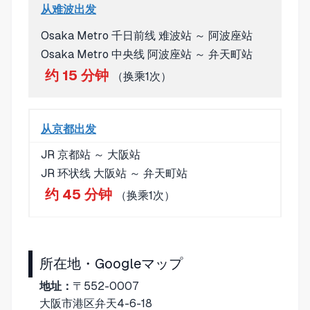
从难波出发
Osaka Metro 千日前线 难波站 ～ 阿波座站
Osaka Metro 中央线 阿波座站 ～ 弁天町站
约 15 分钟
（换乘1次）
从京都出发
JR 京都站 ～ 大阪站
JR 环状线 大阪站 ～ 弁天町站
约 45 分钟
（换乘1次）
所在地・Googleマップ
地址：
〒552-0007
大阪市港区弁天4-6-18