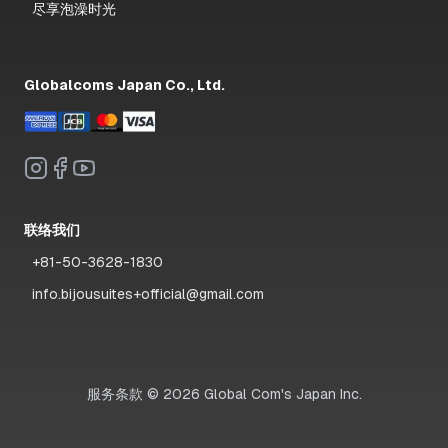
尽享泡澡时光
Globalcoms Japan Co., Ltd.
联络我们
+81-50-3628-1830
info.bijousuites+official@gmail.com
服务条款
©
2026
Global Com's Japan Inc.