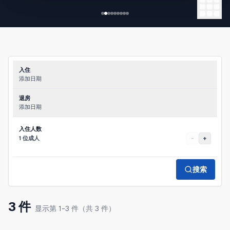
- 安静的住宅区
- 2DK，最多可入住5人
- 距离难波站步行4分钟
- 便利店/超市步行5分钟内
- 配备烹饪用具
- 完全包租（整套独享）
入住
- 自助入住系统
添加日期
退房
添加日期
入住人数
1 位成人
-
+
搜索
3 件
显示第 1-3 件（共 3 件）