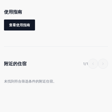
使用指南
一进门，右手边是浴室。
左手门内是厨房与客厅餐厅。厨房备有基本炊具和调味料（盐、胡
查看使用指南
椒、橄榄油），可自由使用。
近处的门是厕所。
客厅内放有电视和4个Yogibo豆袋坐垫。
Yogibo是会贴合身体的“魔法”沙发。请在如天堂般的坐感中享受放
附近的住宿
1
/
1
松时光。
未找到符合筛选条件的附近住宿。
客厅深处是放有两张半双人床的卧室。
阳台上也有洗衣机。
照片中也附有3D平面图，请务必查看。