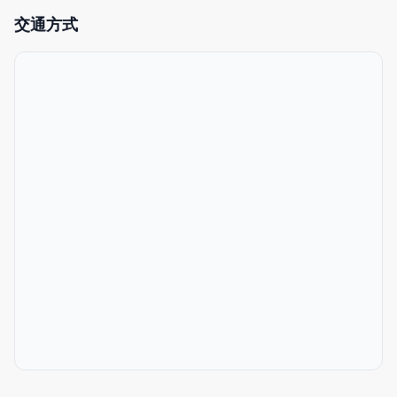
- 2DK，最多可入住5人
交通方式
- 距离难波站步行4分钟
- 便利店/超市步行5分钟内
- 配备烹饪用具
- 完全包租（整套独享）
- 自助入住系统
- 免费洗衣机（附免费洗衣液）
- 充足的洗漱用品（洗发水、护发素、沐浴露、浴巾、牙刷）
- 可使用日语、英语、中文
- 配备高速Wi‑Fi
这是一间1LDK、35㎡的房间。您将独享整间房，不与其他客人共
用。
至今入住人数最少为1人，最多为4人。