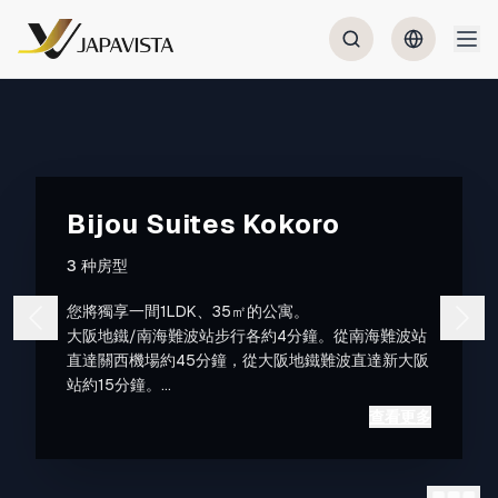
Bijou Suites Kokoro
3 种房型
您將獨享一間1LDK、35㎡的公寓。
大阪地鐵/南海難波站步行各約4分鐘。從南海難波站
直達關西機場約45分鐘，從大阪地鐵難波直達新大阪
站約15分鐘。
難波和道頓堀在步行範圍內，且可搭乘南海與地鐵兩
查看更多
條路線，作為大阪觀光的據點非常合適。
◆特点