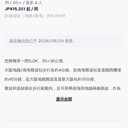
1R
/ 20㎡ / 最多 4 人
JP¥15,221 起 / 间
距难波站（地铁/南海）步行4分钟
该设施信息已于 2026/06/09 更新。
您將獨享一間1LDK、35㎡的公寓。
大阪地鐵/南海難波站步行各約4分鐘。從南海難波站直達關西機場
約45分鐘，從大阪地鐵難波直達新大阪站約15分鐘。
難波和道頓堀在步行範圍內，且可搭乘南海與地鐵兩條路線，作為
大阪觀光的據點非常合適。
显示全部
◆特点
- 安静的住宅区