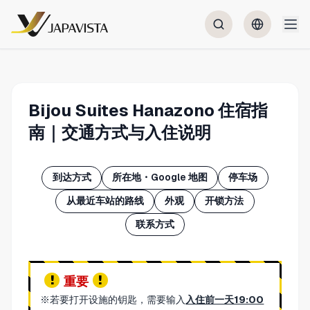
Bijou Suites Hanazono 住宿指
南｜交通方式与入住说明
到达方式
所在地・Google 地图
停车场
从最近车站的路线
外观
开锁方法
联系方式
重要
※若要打开设施的钥匙，需要输入
入住前一天19:00