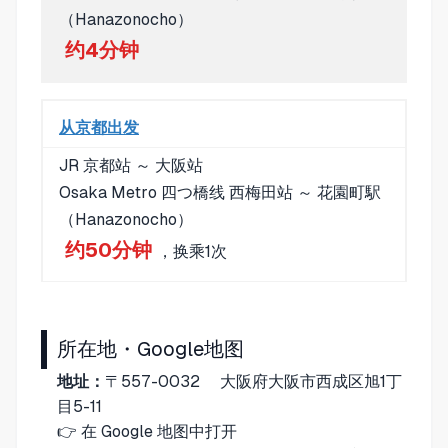
（Hanazonocho）
约4分钟
从京都出发
JR 京都站 ～ 大阪站
Osaka Metro 四つ橋线 西梅田站 ～ 花園町駅
（Hanazonocho）
约50分钟
，换乘1次
所在地・Google地图
地址：
〒557-0032 大阪府大阪市西成区旭1丁
目5-11
👉
在 Google 地图中打开