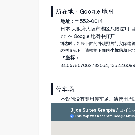
所在地・Google 地图
地址：
〒552-0014
日本 大阪府大阪市港区八幡屋1丁目1
👉
在 Google 地图中打开
到达时，如果下面的外观照片与实际建
这种情况下，请根据下面的
坐标信息
在
📍
坐标：
34.657867062782564, 135.44609
停车场
本设施没有专用停车场。请使用周