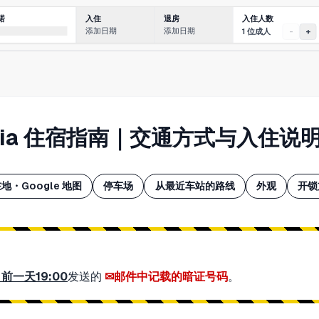
入住人数
诺
入住
退房
添加日期
添加日期
1 位成人
-
+
Granpia 住宿指南｜交通方式与入住说
地・Google 地图
停车场
从最近车站的路线
外观
开锁
前一天19:00
发送的
邮件中记载的暗证号码
。