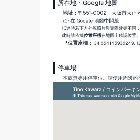
所在地・Google 地圖
地址：
〒551-0002
大阪市大正区三
👉
在 Google 地圖中開啟
抵達時若下方外觀照片與實際建築不同，可
此時請依據
位置座標
在地圖上確認位置
📍
位置座標：
34.664145936249, 
停車場
本處無專用停車位。請使用周邊的