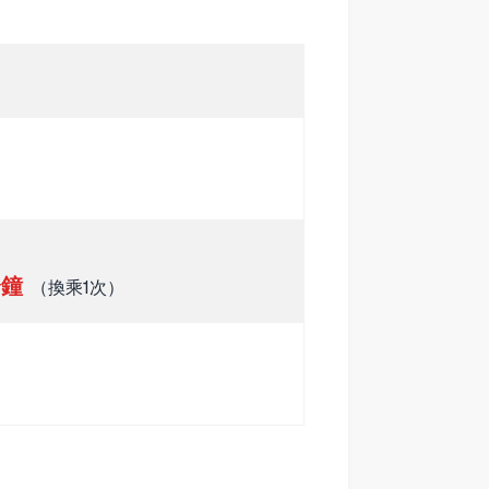
分鐘
（換乘1次）