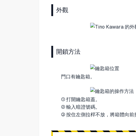
外觀
開鎖方法
門口有鑰匙箱。
① 打開鑰匙箱蓋。
② 輸入暗證號碼。
③ 按住左側拉桿不放，將箱體向前