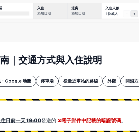
入住人數
諾
入住
退房
添加日期
添加日期
1 位成人
-
+
 住宿指南｜交通方式與入住說明
・Google 地圖
停車場
從最近車站的路線
外觀
開鎖方
住日前一天 19:00
發送的
電子郵件中記載的暗證號碼
。