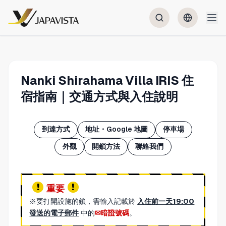
Nanki Shirahama Villa IRIS 住
宿指南｜交通方式與入住說明
到達方式
地址・Google 地圖
停車場
外觀
開鎖方法
聯絡我們
重要
※要打開設施的鎖，需輸入記載於
入住前一天19:00
發送的電子郵件
中的
暗證號碼
。