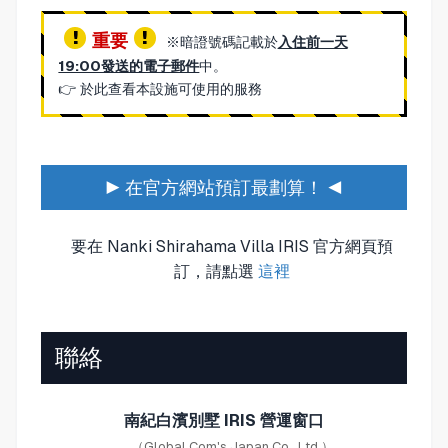
重要
※暗證號碼記載於
入住前一天
19:00發送的電子郵件
中。
👉
於此查看本設施可使用的服務
▶ 在官方網站預訂最劃算！ ◀
要在 Nanki Shirahama Villa IRIS 官方網頁預
訂，請點選
這裡
聯絡
南紀白濱別墅 IRIS 營運窗口
（Global Com's Japan Co., Ltd.）