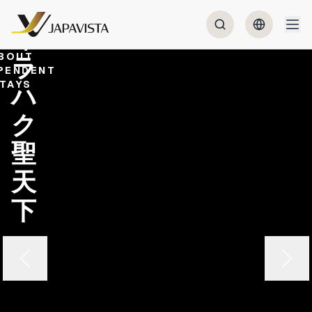
ヴ
ィ
ラ
BOUT
PENDENT
ハ
TAYS
ク
聖
天
下