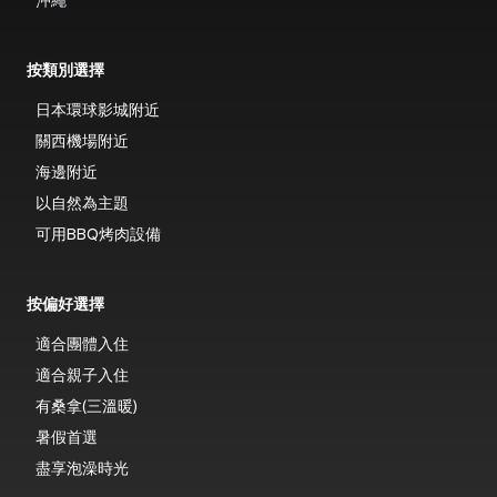
沖繩
按類別選擇
日本環球影城附近
關西機場附近
海邊附近
以自然為主題
可用BBQ烤肉設備
按偏好選擇
適合團體入住
適合親子入住
有桑拿(三溫暖)
暑假首選
盡享泡澡時光