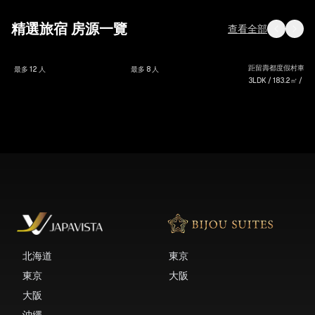
精選旅宿 房源一覽
查看全部
スイートヴィラ
House
Noah Rusuts
距留壽都度假村車程
最多 12 人
最多 8 人
ハク 聖天下
Hoi An
3LDK / 183.2㎡ / 最
北海道
東京
東京
大阪
大阪