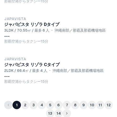
那覇空港からタクシー15分
JAPAVISTA
ジャパビスタ リゾラ Dタイプ
3LDK / 70.55㎡ / 最多 6 人
・
沖繩南部／那霸及那霸機場地區
---
那覇空港からタクシー15分
JAPAVISTA
ジャパビスタ リゾラ Cタイプ
2LDK / 66.4㎡ / 最多 4 人
・
沖繩南部／那霸及那霸機場地區
---
那覇空港からタクシー15分
1
2
3
4
5
6
7
8
9
10
11
12
13
14