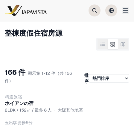
整棟度假住宿房源
166 件
顯示第 1-12 件（共 166
排
件）
序
NEW
精選旅宿
ホイアンの宿
2LDK / 152㎡ / 最多 8 人
・
大阪其他地區
---
玉出駅徒歩5分