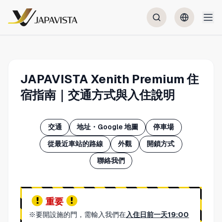
JAPAVISTA Xenith Premium 住
宿指南｜交通方式與入住說明
交通
地址・Google 地圖
停車場
從最近車站的路線
外觀
開鎖方式
聯絡我們
重要
※要開設施的門，需輸入我們在
入住日前一天19:00