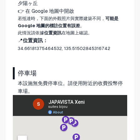
夕陽ヶ丘
👉
在 Google 地圖中開啟
若抵達時，下面的外觀照片與實際建築不同，
可能是
Google 地圖的標註位置有誤差
。
此情況請依據
位置資訊
在地圖上確認。
📍
位置資訊：
34.66181375464532, 135.51502845316742
停車場
本設施無免費停車位。請使用附近的收費投幣停
車場。