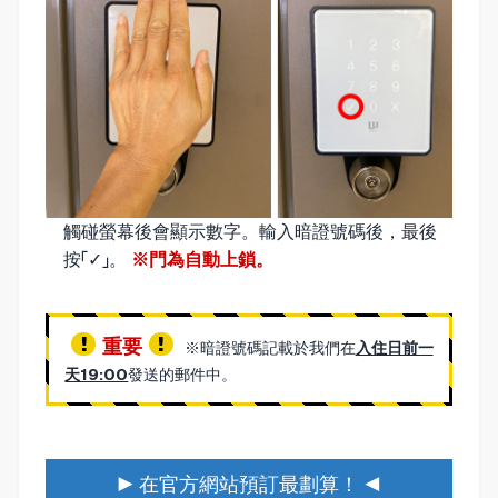
觸碰螢幕後會顯示數字。輸入暗證號碼後，最後
按「✓」。
※門為自動上鎖。
重要
※暗證號碼記載於我們在
入住日前一
天19:00
發送的郵件中。
▶ 在官方網站預訂最劃算！ ◀