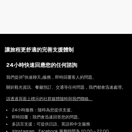
所有床鋪均嚴選全球信賴的寢具廠商Simmons的產品，注重睡感與
品質，讓您的住宿更為舒適。
寬敞的房間適合家庭、團體或長期入住。
照片中也包含3D戶型圖，請務必確認查看。
讓旅程更舒適的完善支援體制
24小時快速回應您的任何諮詢
我們提供「快速聊天」服務，即時回覆客人的問題。
關於觀光資訊、餐廳預訂、交通等任何問題，我們都會迅速處理。
請透過頁面上標示的社群媒體隨時與我們聯絡。
24小時服務：隨時為您提供支援。
即時回覆：我們會迅速回答您的問題。
多語言支援：可提供日語、英語和中文服務
※Instagram、Facebook 服務時間為 10:00～22:00