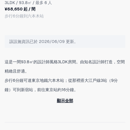
3LDK
/ 93.8㎡ / 最多 6 人
¥68,650 起 / 間
步行6分鐘到六本木站
該設施資訊已於 2026/06/09 更新。
這是一間93.8㎡的設計師風格3LDK房間。由知名設計師打造，空間
精緻且舒適。
步行6分鐘可達東京地鐵六本木站；從那裡搭大江戶線3站（9分
鐘）可到新宿站，前往東京站約16分鐘。
前往羽田機場約39分鐘（轉乘1次），成田國際機場約79分鐘（轉
顯示全部
乘1次），交通非常便利。
是作為東京觀光據點的理想位置。