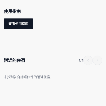
適。
使用指南
迄今為止，入住人數最少為2人，最多為6人。
查看使用指南
從玄關進入後左側的走廊有設備齊全的廚房和兩間廁所。廚房備有
基本的烹飪器具和調味料（鹽、胡椒、橄欖油），可自由使用。
玄關正前方有一張可容納6人的寬敞餐桌，供大家享用餐食。
更裡面有寬敞的客廳空間，可一邊看電視一邊放鬆休息。
客廳旁的門通往兩間各配兩張單人床的臥室和一間配有一張雙人床
附近的住宿
1
/
1
的臥室，保障每位客人都有獨立的私人空間。
未找到符合篩選條件的附近住宿。
房門入口附近設有更衣區和兩間淋浴間，即使是較大人數也能舒適
使用。淋浴間配有POLA的洗髮精與護髮素、沐浴乳及盥洗用品；更
衣區配備ReFa的吹風機和兩種造型用夾板/電棒。