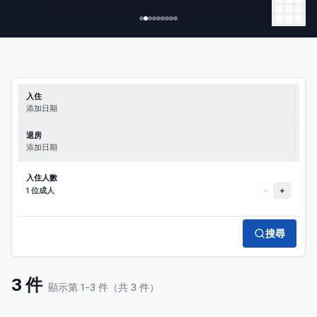
◆特色
- 前往新宿站、東京站的交通便利
- 安靜的住宅區
- 便利商店、超市步行4分鐘以內
- 配齊烹飪用具
- 全場獨享（整套出租）
入住
-
添加日期
退房
添加日期
入住人數
1 位成人
-
+
搜尋
3 件
顯示第 1-3 件（共 3 件）