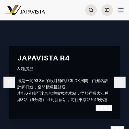
JAPAVISTA R4
3 種房型
這是一間93.8㎡的設計師風格3LDK房間。由知名設
計師打造，空間精緻且舒適。
步行6分鐘可達東京地鐵六本木站；從那裡搭大江戶
線3站（9分鐘）可到新宿站，前往東京站約16分鐘。
前往羽田機場約39分鐘（轉乘1次），成田國際機場
查看更多
約79分鐘（轉乘1次），交通非常便利。
是作為東京觀光據點的理想位置。