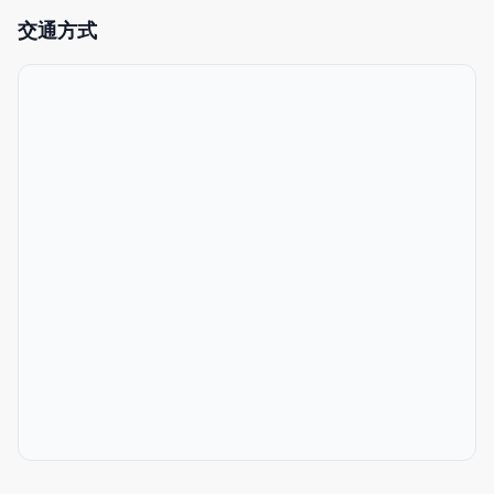
◆特色
交通方式
- 前往新宿站、東京站的交通便利
- 安靜的住宅區
- 便利商店、超市步行4分鐘以內
- 配齊烹飪用具
- 全場獨享（整套出租）
- 無壓力的自助入住系統
- 免費洗衣機（含烘乾功能，並提供免費洗衣劑）
- 充足的盥洗用品（洗髮精、護髮素、沐浴乳、浴巾、室內拖鞋、
牙刷、化妝棉、棉花棒、刮鬍刀）
- 可使用日語、英語、中文
- 提供高速Wi-Fi
這是一間寬敞的93.8㎡ 3LDK民宿，整體以綠色為基調，簡潔且舒