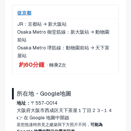
從京都
JR：京都站 → 新大阪站
Osaka Metro 御堂筋線：新大阪站 → 動物園
前站
Osaka Metro 堺筋線：動物園前站 → 天下茶
屋站
約60分鐘
· 轉乘2次
所在地・Google地圖
地址：
〒557-0014
大阪府大阪市西成区天下茶屋１丁目２３−１４
👉
在 Google 地圖中開啟
若您抵達時所見之建築與下方照片不同，
可能為