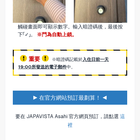
觸碰畫面即可顯示數字。輸入暗證碼後，最後按
下「✓」。
※門為自動上鎖。
重要
※暗證碼記載於
入住日前一天
19:00所發送的電子郵件
中。
▶ 在官方網站預訂最劃算！ ◀
要在 JAPAVISTA Asahi 官方網頁預訂，請點選
這
裡