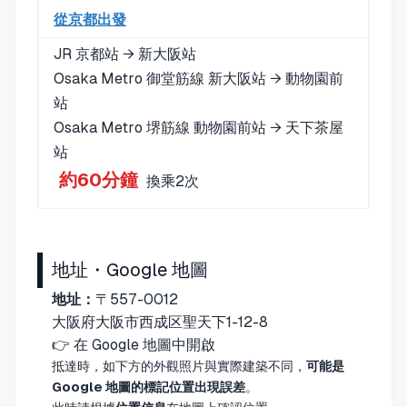
從京都出發
JR 京都站 → 新大阪站
Osaka Metro 御堂筋線 新大阪站 → 動物園前
站
Osaka Metro 堺筋線 動物園前站 → 天下茶屋
站
約60分鐘
換乘2次
地址・Google 地圖
地址：
〒557-0012
大阪府大阪市西成区聖天下1-12-8
👉
在 Google 地圖中開啟
抵達時，如下方的外觀照片與實際建築不同，
可能是
Google 地圖的標記位置出現誤差
。