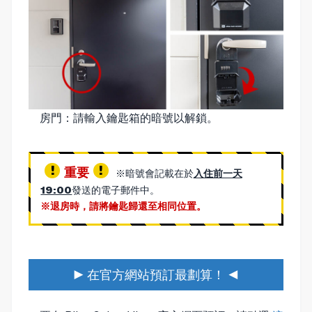
房門：請輸入鑰匙箱的暗號以解鎖。
重要
※暗號會記載在於
入住前一天
19:00
發送的電子郵件中。
※退房時，請將鑰匙歸還至相同位置。
▶ 在官方網站預訂最劃算！ ◀