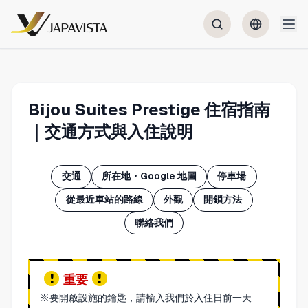
Bijou Suites Prestige 住宿指南
｜交通方式與入住說明
交通
所在地・Google 地圖
停車場
從最近車站的路線
外觀
開鎖方法
聯絡我們
重要
※要開啟設施的鑰匙，請輸入我們於入住日前一天