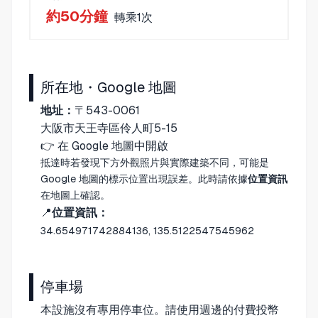
約50分鐘
轉乘1次
所在地・Google 地圖
地址：
〒543-0061
大阪市天王寺區伶人町5-15
👉
在 Google 地圖中開啟
抵達時若發現下方外觀照片與實際建築不同，可能是
Google 地圖的標示位置出現誤差。此時請依據
位置資訊
在地圖上確認。
📍
位置資訊：
34.654971742884136, 135.5122547545962
停車場
本設施沒有專用停車位。請使用週邊的付費投幣