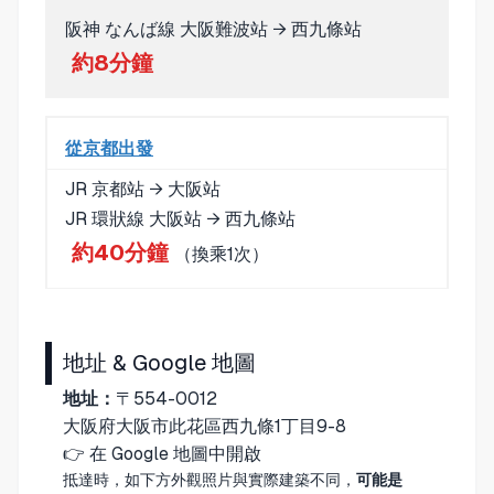
阪神 なんば線 大阪難波站 → 西九條站
約8分鐘
從京都出發
JR 京都站 → 大阪站
JR 環狀線 大阪站 → 西九條站
約40分鐘
（換乘1次）
地址 & Google 地圖
地址：
〒554-0012
大阪府大阪市此花區西九條1丁目9-8
👉
在 Google 地圖中開啟
抵達時，如下方外觀照片與實際建築不同，
可能是