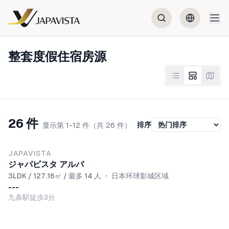
整套度假住宿房源
26 件
排序
显示第 1-12 件（共 26 件）
JAPAVISTA
ジャパビスタ アルバ
3LDK / 127.16㎡ / 最多 14 人
・
日本环球影城区域
---
九条駅徒歩3分