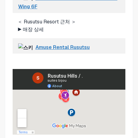
Wing 6F
＜ Rusutsu Resort 근처 ＞
▶
매장 상세
Amuse Rental Rusutsu