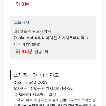
약 3분
교토에서
JR 교토역 → 오사카역
Osaka Metro 타니마치선 히가시우메다역 →
타니마치9초메역
약 45분
환승 1회
소재지・Google 지도
주소：
〒542-0063
오사카시 주오구 히가시히라 1-1-38
👉
Google 지도에서 열기
도착 시, 아래 외관 사진과 실제 건물이 다르게 보이는 경
우
Google 지도 표시 위치에 오차가 있을 가능성
이 있습