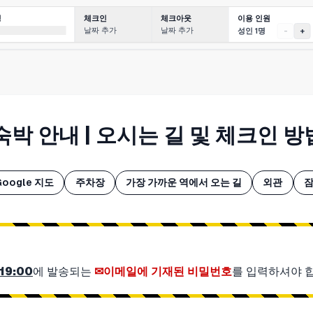
이용 인원
징
체크인
체크아웃
날짜 추가
날짜 추가
성인 1명
-
+
xt 숙박 안내 | 오시는 길 및 체크인 방
Google 지도
주차장
가장 가까운 역에서 오는 길
외관
잠
19:00
에 발송되는
이메일에 기재된 비밀번호
를 입력하셔야 