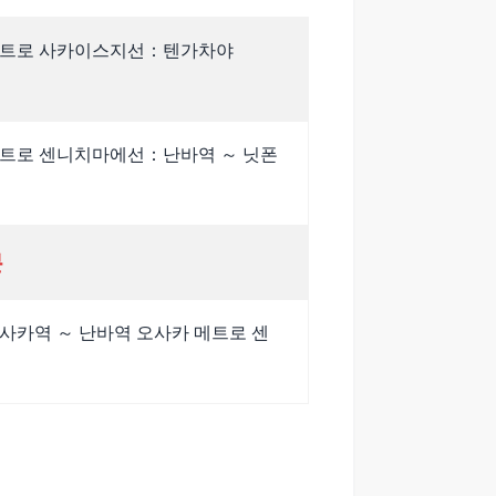
메트로 사카이스지선：텐가차야
메트로 센니치마에선：난바역 ～ 닛폰
분
사카역 ～ 난바역 오사카 메트로 센